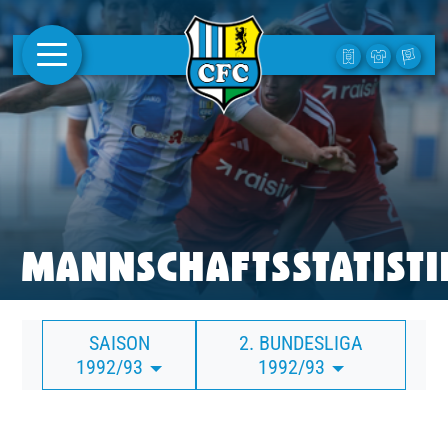
AKTUELLES
1. MANNSCHAFT
FRAUEN
CAMPUS
MANNSCHAFTSSTATISTI
CLUB
SAISON
2. BUNDESLIGA
CLUBMITGLIEDSCHAFT
1992/93
1992/93
BUSINESS
SÜDKURVE