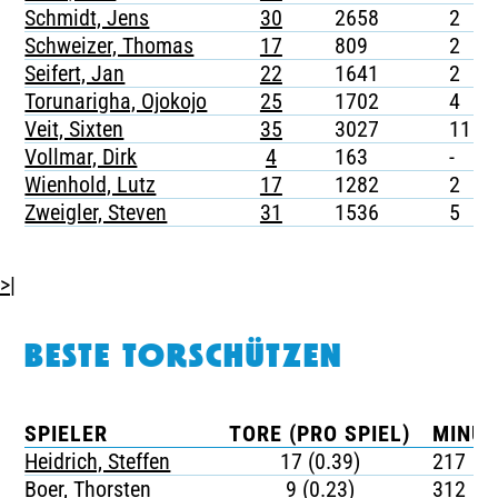
Schmidt, Jens
30
2658
2
Schweizer, Thomas
17
809
2
Seifert, Jan
22
1641
2
Torunarigha, Ojokojo
25
1702
4
Veit, Sixten
35
3027
11
Vollmar, Dirk
4
163
-
Wienhold, Lutz
17
1282
2
Zweigler, Steven
31
1536
5
>|
BESTE TORSCHÜTZEN
SPIELER
TORE (PRO SPIEL)
MINUT
Heidrich, Steffen
17 (0.39)
217
Boer, Thorsten
9 (0.23)
312