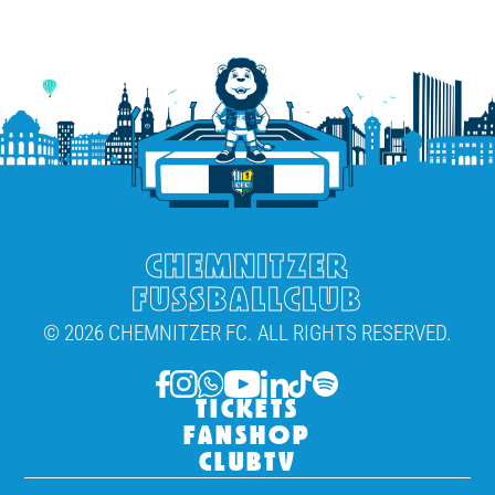
CHEMNITZER
FUSSBALLCLUB
© 2026 CHEMNITZER FC. ALL RIGHTS RESERVED.
TICKETS
FANSHOP
CLUBTV