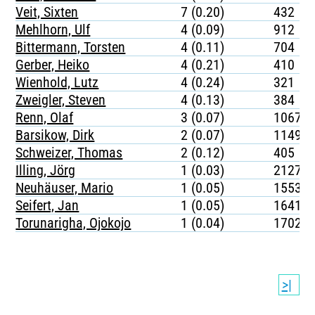
Veit, Sixten
7 (0.20)
432
Mehlhorn, Ulf
4 (0.09)
912
Bittermann, Torsten
4 (0.11)
704
Gerber, Heiko
4 (0.21)
410
Wienhold, Lutz
4 (0.24)
321
Zweigler, Steven
4 (0.13)
384
Renn, Olaf
3 (0.07)
1067
Barsikow, Dirk
2 (0.07)
1149
Schweizer, Thomas
2 (0.12)
405
Illing, Jörg
1 (0.03)
2127
Neuhäuser, Mario
1 (0.05)
1553
Seifert, Jan
1 (0.05)
1641
Torunarigha, Ojokojo
1 (0.04)
1702
>|