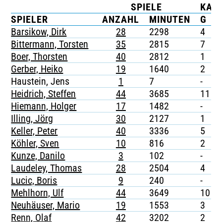
SPIELE
KAR
TICKETING
SPIELER
ANZAHL
MINUTEN
G
Barsikow, Dirk
28
2298
4
Bittermann, Torsten
35
2815
7
Boer, Thorsten
40
2812
1
Gerber, Heiko
19
1640
2
Haustein, Jens
1
7
-
Heidrich, Steffen
44
3685
11
Hiemann, Holger
17
1482
-
Illing, Jörg
30
2127
1
Keller, Peter
40
3336
5
Köhler, Sven
10
816
2
Kunze, Danilo
3
102
-
Laudeley, Thomas
28
2504
4
Lucic, Boris
9
240
-
Mehlhorn, Ulf
44
3649
10
Neuhäuser, Mario
19
1553
3
Renn, Olaf
42
3202
2