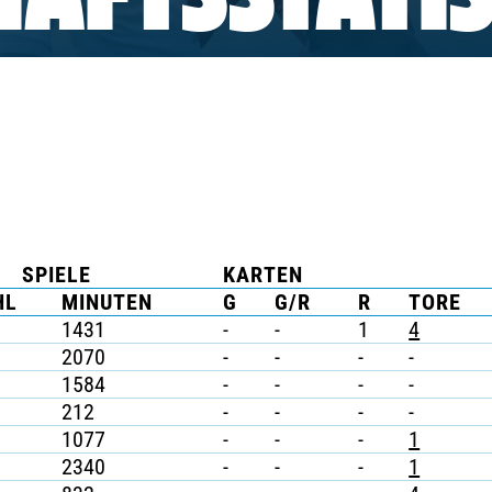
AFTSSTATIS
SPIELE
KARTEN
HL
MINUTEN
G
G/R
R
TORE
1431
-
-
1
4
2070
-
-
-
-
1584
-
-
-
-
212
-
-
-
-
1077
-
-
-
1
2340
-
-
-
1