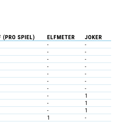
 (PRO SPIEL)
ELFMETER
JOKER
-
-
-
-
-
-
-
-
-
-
-
-
-
-
-
1
-
1
-
1
1
-