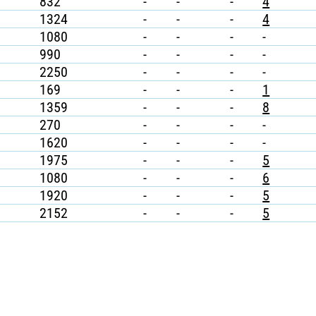
832
-
-
-
4
1324
-
-
-
4
1080
-
-
-
-
990
-
-
-
-
2250
-
-
-
-
169
-
-
-
1
1359
-
-
-
8
270
-
-
-
-
1620
-
-
-
-
1975
-
-
-
5
1080
-
-
-
6
1920
-
-
-
5
2152
-
-
-
5