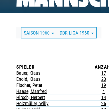
MANNSCH
BUSINESS
SÜDKURVE
SAISON 1960
DDR-LIGA 1960
TICKETING
SPIELER
ANZA
Bauer, Klaus
17
Enold, Klaus
23
Fischer, Peter
19
Haase, Manfred
4
Hirsch, Herbert
14
Holzmüller, Willy
26