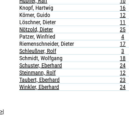
Hübner, Ralf
10
Knopf, Hartwig
16
Körner, Guido
12
Löschner, Dieter
11
Nötzold, Dieter
25
Patzer, Winfried
4
Riemenschneider, Dieter
17
Schleußner, Rolf
3
Schmidt, Wolfgang
18
Schuster, Eberhard
24
Steinmann, Rolf
12
Taubert, Eberhard
23
Winkler, Eberhard
24
>|