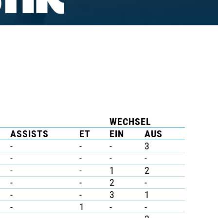
TIK
WECHSEL
ASSISTS
ET
EIN
AUS
-
-
-
3
-
-
-
-
-
-
1
2
-
-
2
-
-
-
3
1
-
1
-
-