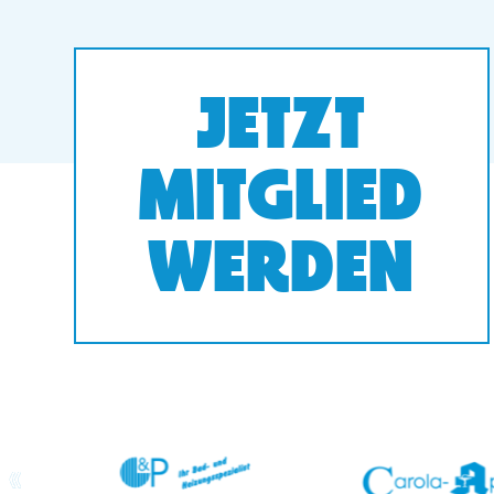
JETZT
MITGLIED
WERDEN
prev