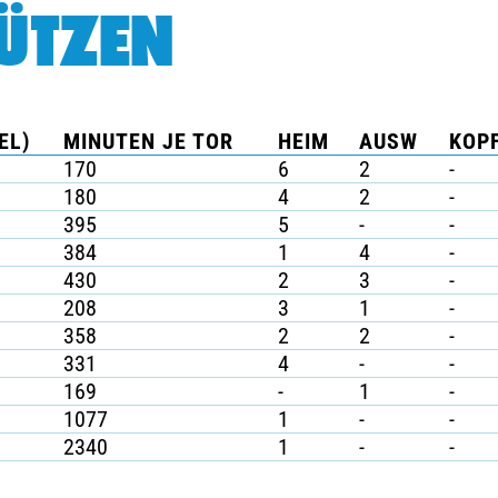
ÜTZEN
EL)
MINUTEN JE TOR
HEIM
AUSW
KOPF
170
6
2
-
180
4
2
-
395
5
-
-
384
1
4
-
430
2
3
-
208
3
1
-
358
2
2
-
331
4
-
-
169
-
1
-
1077
1
-
-
2340
1
-
-