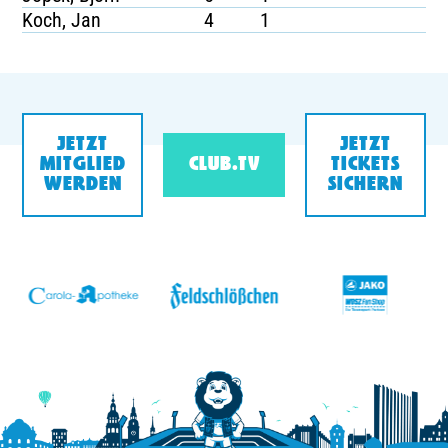
Koch, Jan
4
1
JETZT
JETZT
MITGLIED
CLUB.TV
TICKETS
WERDEN
SICHERN
v