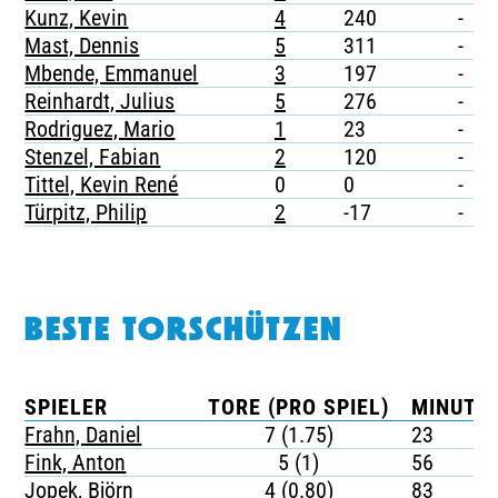
Kunz, Kevin
4
240
-
Mast, Dennis
5
311
-
Mbende, Emmanuel
3
197
-
Reinhardt, Julius
5
276
-
Rodriguez, Mario
1
23
-
Stenzel, Fabian
2
120
-
Tittel, Kevin René
0
0
-
Türpitz, Philip
2
-17
-
BESTE TORSCHÜTZEN
SPIELER
TORE (PRO SPIEL)
MINUTEN
Frahn, Daniel
7 (1.75)
23
Fink, Anton
5 (1)
56
Jopek, Björn
4 (0.80)
83