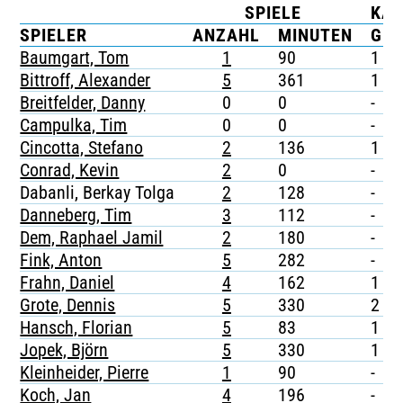
SPIELE
KA
TICKETING
SPIELER
ANZAHL
MINUTEN
G
Baumgart, Tom
1
90
1
Bittroff, Alexander
5
361
1
Breitfelder, Danny
0
0
-
Campulka, Tim
0
0
-
Cincotta, Stefano
2
136
1
Conrad, Kevin
2
0
-
Dabanli, Berkay Tolga
2
128
-
Danneberg, Tim
3
112
-
Dem, Raphael Jamil
2
180
-
Fink, Anton
5
282
-
Frahn, Daniel
4
162
1
Grote, Dennis
5
330
2
Hansch, Florian
5
83
1
Jopek, Björn
5
330
1
Kleinheider, Pierre
1
90
-
Koch, Jan
4
196
-