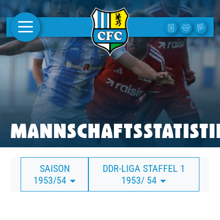
AKTUELLES
1. MANNSCHAFT
FRAUEN
CAMPUS
MANNSCHAFTSSTATISTI
CLUB
SAISON
DDR-LIGA STAFFEL 1
CLUBMITGLIEDSCHAFT
1953/54
1953/ 54
BUSINESS
SÜDKURVE