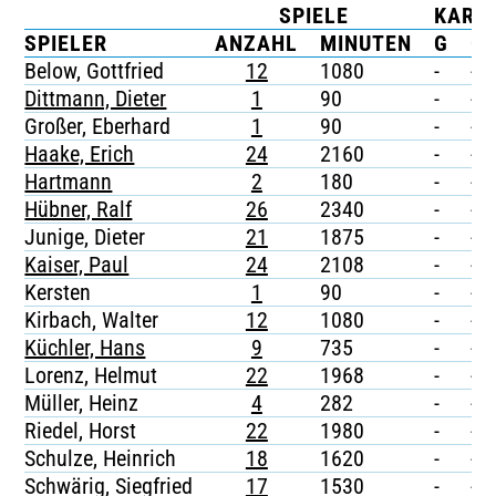
SPIELE
KART
TICKETING
SPIELER
ANZAHL
MINUTEN
G
G/
Below, Gottfried
12
1080
-
-
Dittmann, Dieter
1
90
-
-
Großer, Eberhard
1
90
-
-
Haake, Erich
24
2160
-
-
Hartmann
2
180
-
-
Hübner, Ralf
26
2340
-
-
Junige, Dieter
21
1875
-
-
Kaiser, Paul
24
2108
-
-
Kersten
1
90
-
-
Kirbach, Walter
12
1080
-
-
Küchler, Hans
9
735
-
-
Lorenz, Helmut
22
1968
-
-
Müller, Heinz
4
282
-
-
Riedel, Horst
22
1980
-
-
Schulze, Heinrich
18
1620
-
-
Schwärig, Siegfried
17
1530
-
-