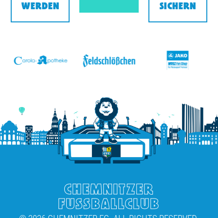
WERDEN
SICHERN
v
CHEMNITZER
FUSSBALLCLUB