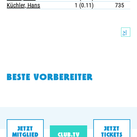
Küchler, Hans
1 (0.11)
735
>|
BESTE VORBEREITER
JETZT
JETZT
MITGLIED
CLUB.TV
TICKETS