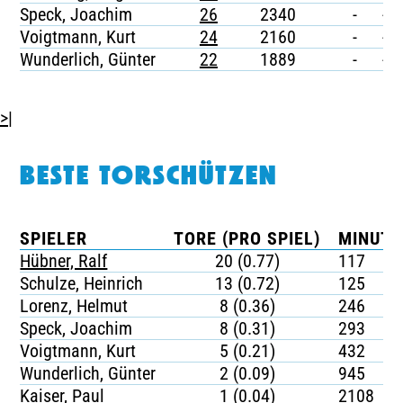
Speck, Joachim
26
2340
-
-
Voigtmann, Kurt
24
2160
-
-
Wunderlich, Günter
22
1889
-
-
>|
BESTE TORSCHÜTZEN
SPIELER
TORE (PRO SPIEL)
MINUTE
Hübner, Ralf
20 (0.77)
117
Schulze, Heinrich
13 (0.72)
125
Lorenz, Helmut
8 (0.36)
246
Speck, Joachim
8 (0.31)
293
Voigtmann, Kurt
5 (0.21)
432
Wunderlich, Günter
2 (0.09)
945
Kaiser, Paul
1 (0.04)
2108