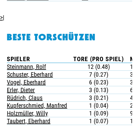
>|
BESTE TORSCHÜTZEN
SPIELER
TORE (PRO SPIEL)
MI
Steinmann, Rolf
12 (0.48)
18
Schuster, Eberhard
7 (0.27)
33
Vogel, Eberhard
6 (0.23)
39
Erler, Dieter
3 (0.13)
69
Rüdrich, Claus
3 (0.21)
42
Kupferschmied, Manfred
1 (0.04)
20
Holzmüller, Willy
1 (0.09)
99
Taubert, Eberhard
1 (0.07)
12