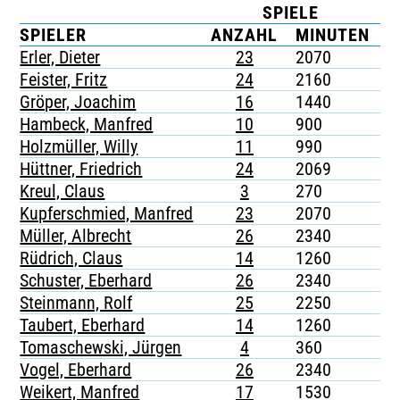
SPIELE
K
TICKETING
SPIELER
ANZAHL
MINUTEN
G
Erler, Dieter
23
2070
-
Feister, Fritz
24
2160
-
Gröper, Joachim
16
1440
-
Hambeck, Manfred
10
900
-
Holzmüller, Willy
11
990
-
Hüttner, Friedrich
24
2069
-
Kreul, Claus
3
270
-
Kupferschmied, Manfred
23
2070
-
Müller, Albrecht
26
2340
-
Rüdrich, Claus
14
1260
-
Schuster, Eberhard
26
2340
-
Steinmann, Rolf
25
2250
-
Taubert, Eberhard
14
1260
-
Tomaschewski, Jürgen
4
360
-
Vogel, Eberhard
26
2340
-
Weikert, Manfred
17
1530
-