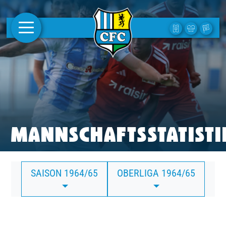
AKTUELLES
1. MANNSCHAFT
FRAUEN
CAMPUS
MANNSCHAFTSSTATISTI
CLUB
SAISON 1964/65
OBERLIGA 1964/65
CLUBMITGLIEDSCHAFT
BUSINESS
SÜDKURVE