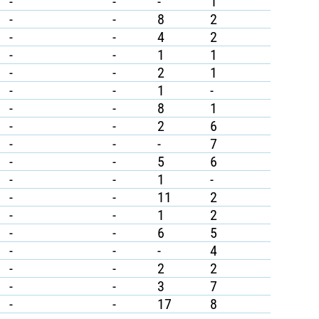
-
-
-
1
-
-
8
2
-
-
4
2
-
-
1
1
-
-
2
1
-
-
1
-
-
-
8
1
-
-
2
6
-
-
-
7
-
-
5
6
-
-
1
-
-
-
11
2
-
-
1
2
-
-
6
5
-
-
-
4
-
-
2
2
-
-
3
7
-
-
17
8