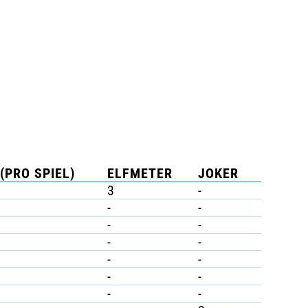
(PRO SPIEL)
ELFMETER
JOKER
3
-
-
-
-
-
-
-
-
-
-
-
-
-