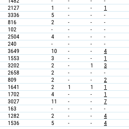
1482
-
-
-
-
2127
1
-
-
1
3336
5
-
-
-
816
2
-
-
-
102
-
-
-
-
2504
4
-
-
-
240
-
-
-
-
3649
10
-
-
4
1553
3
-
-
1
3202
2
-
1
3
2658
2
-
-
-
809
2
-
-
2
1641
2
1
1
1
1702
4
-
-
1
3027
11
-
-
7
163
-
-
-
-
1282
2
-
-
4
1536
5
-
-
4