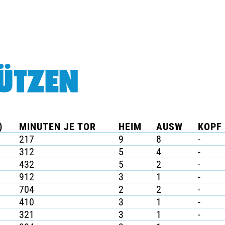
ÜTZEN
)
MINUTEN JE TOR
HEIM
AUSW
KOPF 
217
9
8
-
312
5
4
-
432
5
2
-
912
3
1
-
704
2
2
-
410
3
1
-
321
3
1
-