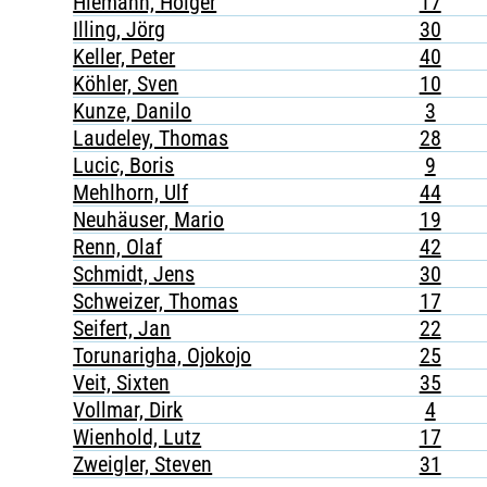
Hiemann, Holger
17
Illing, Jörg
30
Keller, Peter
40
Köhler, Sven
10
Kunze, Danilo
3
Laudeley, Thomas
28
Lucic, Boris
9
Mehlhorn, Ulf
44
Neuhäuser, Mario
19
Renn, Olaf
42
Schmidt, Jens
30
Schweizer, Thomas
17
Seifert, Jan
22
Torunarigha, Ojokojo
25
Veit, Sixten
35
Vollmar, Dirk
4
Wienhold, Lutz
17
Zweigler, Steven
31