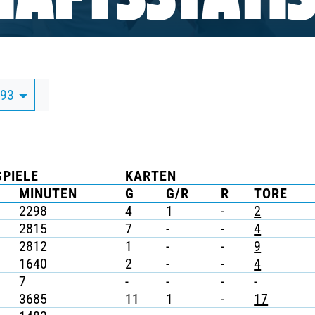
AFTSSTATIS
/93
SPIELE
KARTEN
MINUTEN
G
G/R
R
TORE
2298
4
1
-
2
2815
7
-
-
4
2812
1
-
-
9
1640
2
-
-
4
7
-
-
-
-
3685
11
1
-
17