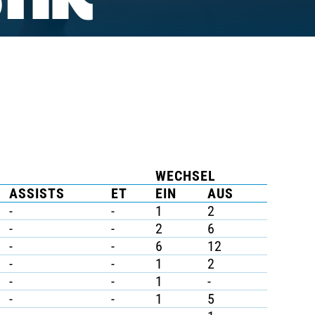
TIK
WECHSEL
ASSISTS
ET
EIN
AUS
-
-
1
2
-
-
2
6
-
-
6
12
-
-
1
2
-
-
1
-
-
-
1
5