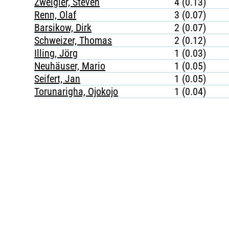
Zweigler, Steven
4 (0.13)
Renn, Olaf
3 (0.07)
Barsikow, Dirk
2 (0.07)
Schweizer, Thomas
2 (0.12)
Illing, Jörg
1 (0.03)
Neuhäuser, Mario
1 (0.05)
Seifert, Jan
1 (0.05)
Torunarigha, Ojokojo
1 (0.04)