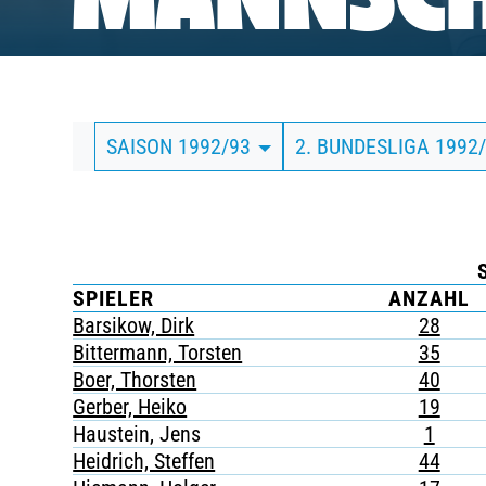
MANNSCH
BUSINESS
SÜDKURVE
SAISON 1992/93
2. BUNDESLIGA 1992
TICKETING
SPIELER
ANZAHL
Barsikow, Dirk
28
Bittermann, Torsten
35
Boer, Thorsten
40
Gerber, Heiko
19
Haustein, Jens
1
Heidrich, Steffen
44