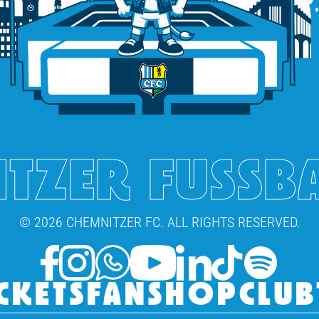
TZER FUSSB
© 2026 CHEMNITZER FC. ALL RIGHTS RESERVED.
CKETS
FANSHOP
CLUB