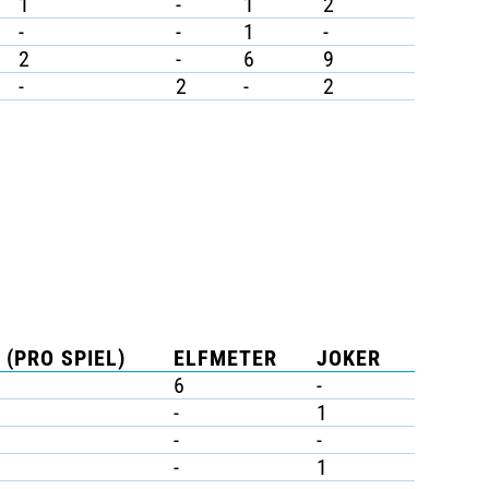
1
-
1
2
-
-
1
-
2
-
6
9
-
2
-
2
 (PRO SPIEL)
ELFMETER
JOKER
6
-
-
1
-
-
-
1