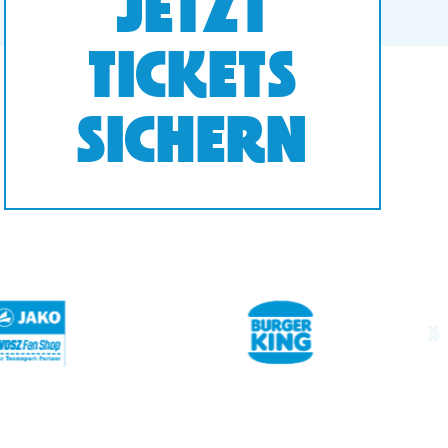
JETZT
TICKETS
SICHERN
next