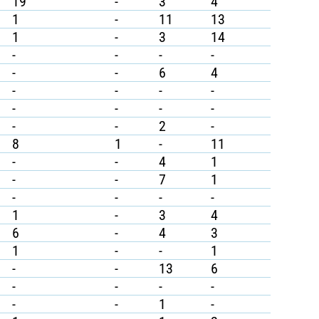
19
-
3
4
1
-
11
13
1
-
3
14
-
-
-
-
-
-
6
4
-
-
-
-
-
-
-
-
-
-
2
-
8
1
-
11
-
-
4
1
-
-
7
1
-
-
-
-
1
-
3
4
6
-
4
3
1
-
-
1
-
-
13
6
-
-
-
-
-
-
1
-