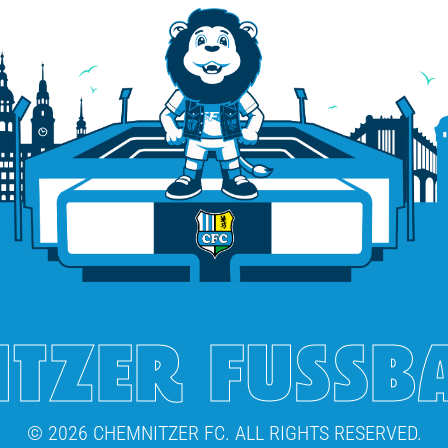
TZER FUSSB
© 2026 CHEMNITZER FC. ALL RIGHTS RESERVED.