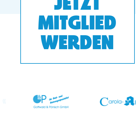
JETZT
MITGLIED
WERDEN
prev