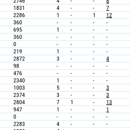
2746
4
-
-
8
1831
4
-
-
7
2286
1
-
1
12
360
-
-
-
-
695
1
-
-
-
360
-
-
-
-
0
-
-
-
-
219
1
-
-
-
2872
3
-
-
4
98
-
-
-
-
476
-
-
-
-
2340
1
-
-
-
1003
5
-
-
3
2374
3
-
-
3
2804
7
1
-
13
947
1
-
-
1
0
-
-
-
-
2283
4
-
-
-