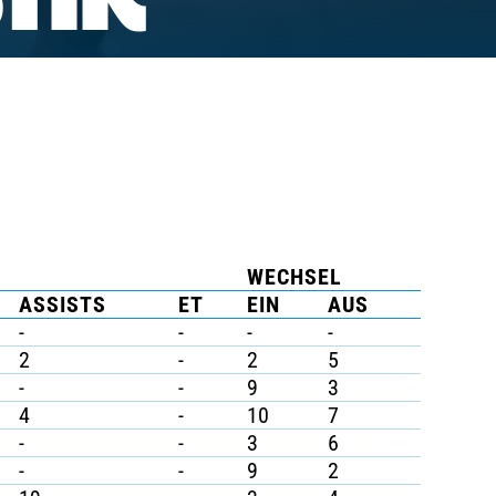
TIK
WECHSEL
ASSISTS
ET
EIN
AUS
-
-
-
-
2
-
2
5
-
-
9
3
4
-
10
7
-
-
3
6
-
-
9
2