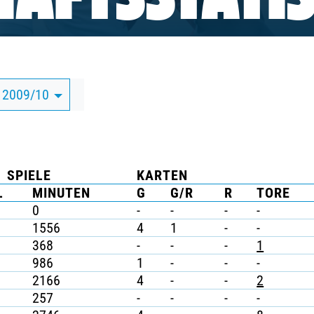
AFTSSTATIS
 2009/10
SPIELE
KARTEN
L
MINUTEN
G
G/R
R
TORE
0
-
-
-
-
1556
4
1
-
-
368
-
-
-
1
986
1
-
-
-
2166
4
-
-
2
257
-
-
-
-