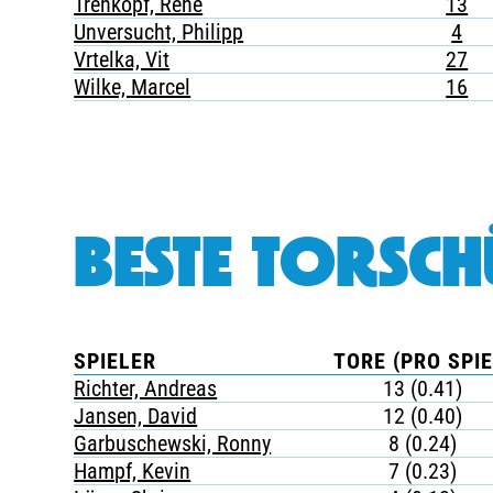
Trehkopf, René
13
Unversucht, Philipp
4
Vrtelka, Vit
27
Wilke, Marcel
16
BESTE TORSCH
SPIELER
TORE (PRO SPIE
Richter, Andreas
13 (0.41)
Jansen, David
12 (0.40)
Garbuschewski, Ronny
8 (0.24)
Hampf, Kevin
7 (0.23)