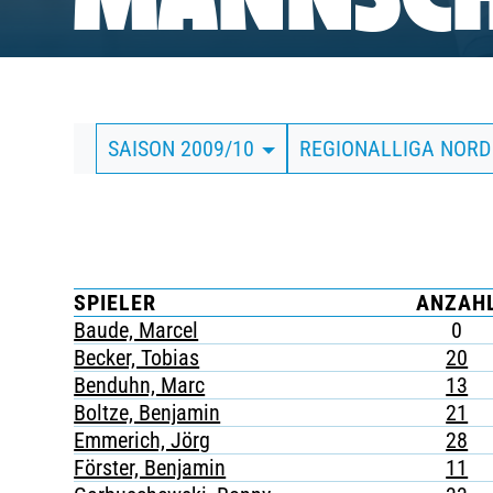
MANNSCH
BUSINESS
SÜDKURVE
SAISON 2009/10
REGIONALLIGA NORD
TICKETING
SPIELER
ANZAH
Baude, Marcel
0
Becker, Tobias
20
Benduhn, Marc
13
Boltze, Benjamin
21
Emmerich, Jörg
28
Förster, Benjamin
11