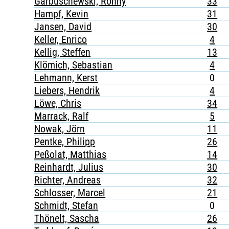
Garbuschewski, Ronny
33
Hampf, Kevin
31
Jansen, David
30
Keller, Enrico
4
Kellig, Steffen
13
Klömich, Sebastian
4
Lehmann, Kerst
0
Liebers, Hendrik
4
Löwe, Chris
34
Marrack, Ralf
5
Nowak, Jörn
11
Pentke, Philipp
26
Peßolat, Matthias
14
Reinhardt, Julius
30
Richter, Andreas
32
Schlosser, Marcel
21
Schmidt, Stefan
0
Thönelt, Sascha
26