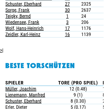
Schuster, Eberhard
27
2325
-
Sorge, Frank
30
2637
-
Teigky, Bernd
1
24
-
Wiedensee, Frank
3
206
-
Wolf, Hans-Heinrich
17
1176
-
Zeidler, Karl-Heinz
16
1139
-
>|
BESTE TORSCHÜTZEN
SPIELER
TORE (PRO SPIEL)
MI
Müller, Joachim
12 (0.48)
17
Lienemann, Manfred
9 (1)
87
Schuster, Eberhard
8 (0.30)
29
Erler, Dieter
5 (0.17)
51