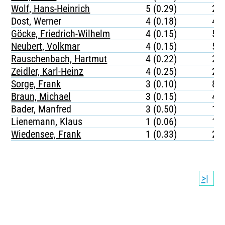
Wolf, Hans-Heinrich
5 (0.29)
23
Dost, Werner
4 (0.18)
44
Göcke, Friedrich-Wilhelm
4 (0.15)
55
Neubert, Volkmar
4 (0.15)
56
Rauschenbach, Hartmut
4 (0.22)
27
Zeidler, Karl-Heinz
4 (0.25)
28
Sorge, Frank
3 (0.10)
87
Braun, Michael
3 (0.15)
43
Bader, Manfred
3 (0.50)
12
Lienemann, Klaus
1 (0.06)
15
Wiedensee, Frank
1 (0.33)
20
>|