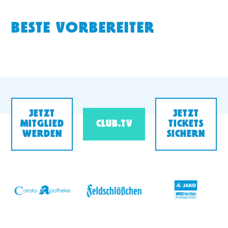
BESTE VORBEREITER
JETZT
JETZT
MITGLIED
CLUB.TV
TICKETS
WERDEN
SICHERN
v