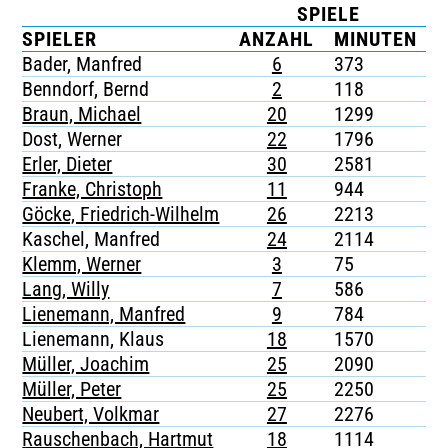
SPIELE
TICKETING
SPIELER
ANZAHL
MINUTEN
Bader, Manfred
6
373
-
Benndorf, Bernd
2
118
-
Braun, Michael
20
1299
-
Dost, Werner
22
1796
-
Erler, Dieter
30
2581
-
Franke, Christoph
11
944
-
Göcke, Friedrich-Wilhelm
26
2213
-
Kaschel, Manfred
24
2114
-
Klemm, Werner
3
75
-
Lang, Willy
7
586
-
Lienemann, Manfred
9
784
-
Lienemann, Klaus
18
1570
-
Müller, Joachim
25
2090
-
Müller, Peter
25
2250
-
Neubert, Volkmar
27
2276
-
Rauschenbach, Hartmut
18
1114
-