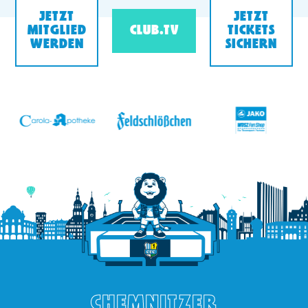
JETZT
JETZT
MITGLIED
CLUB.TV
TICKETS
WERDEN
SICHERN
v
CHEMNITZER