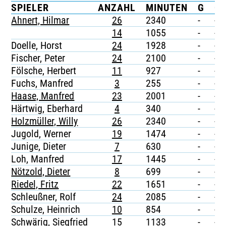
SPIELER
ANZAHL
MINUTEN
G
G/
TICKETING
Ahnert, Hilmar
26
2340
-
-
14
1055
-
-
Doelle, Horst
24
1928
-
-
Fischer, Peter
24
2100
-
-
Fölsche, Herbert
11
927
-
-
Fuchs, Manfred
3
255
-
-
Haase, Manfred
23
2001
-
-
Härtwig, Eberhard
4
340
-
-
Holzmüller, Willy
26
2340
-
-
Jugold, Werner
19
1474
-
-
Junige, Dieter
7
630
-
-
Loh, Manfred
17
1445
-
-
Nötzold, Dieter
8
699
-
-
Riedel, Fritz
22
1651
-
-
Schleußner, Rolf
24
2085
-
-
Schulze, Heinrich
10
854
-
-
Schwärig, Siegfried
15
1133
-
-