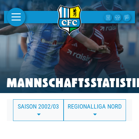
AKTUELLES
1. MANNSCHAFT
FRAUEN
CAMPUS
MANNSCHAFTSSTATISTI
CLUB
SAISON 2002/03
REGIONALLIGA NORD
CLUBMITGLIEDSCHAFT
BUSINESS
SÜDKURVE