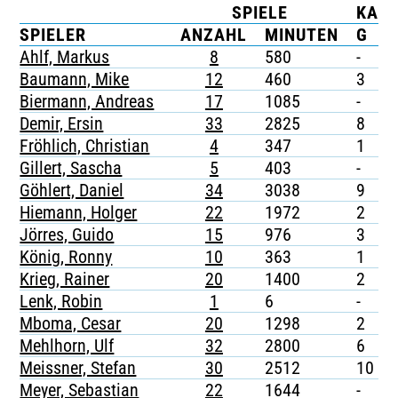
SPIELE
KAR
TICKETING
SPIELER
ANZAHL
MINUTEN
G
Ahlf, Markus
8
580
-
-
Baumann, Mike
12
460
3
-
Biermann, Andreas
17
1085
-
-
Demir, Ersin
33
2825
8
Fröhlich, Christian
4
347
1
Gillert, Sascha
5
403
-
-
Göhlert, Daniel
34
3038
9
-
Hiemann, Holger
22
1972
2
-
Jörres, Guido
15
976
3
-
König, Ronny
10
363
1
-
Krieg, Rainer
20
1400
2
-
Lenk, Robin
1
6
-
-
Mboma, Cesar
20
1298
2
-
Mehlhorn, Ulf
32
2800
6
-
Meissner, Stefan
30
2512
10
Meyer, Sebastian
22
1644
-
-