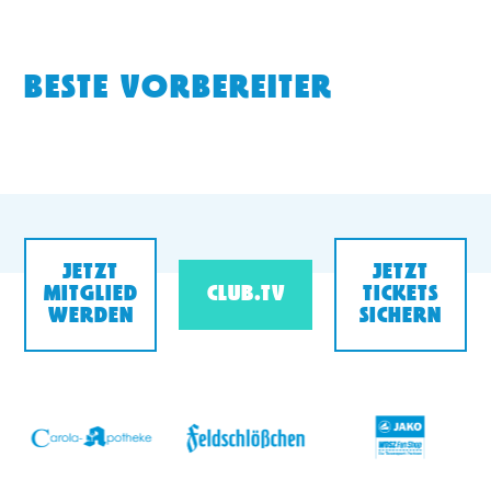
BESTE VORBEREITER
JETZT
JETZT
MITGLIED
CLUB.TV
TICKETS
WERDEN
SICHERN
v