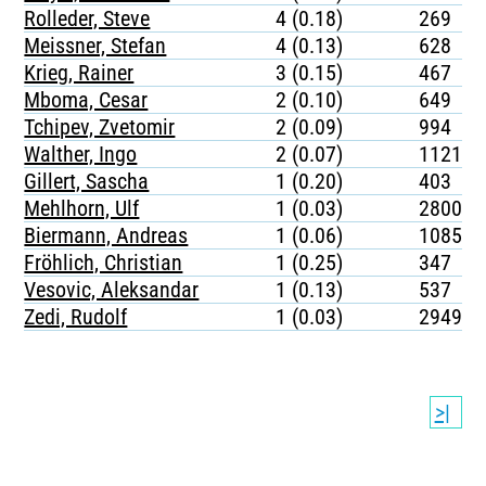
Rolleder, Steve
4 (0.18)
269
Meissner, Stefan
4 (0.13)
628
Krieg, Rainer
3 (0.15)
467
Mboma, Cesar
2 (0.10)
649
Tchipev, Zvetomir
2 (0.09)
994
Walther, Ingo
2 (0.07)
1121
Gillert, Sascha
1 (0.20)
403
Mehlhorn, Ulf
1 (0.03)
2800
Biermann, Andreas
1 (0.06)
1085
Fröhlich, Christian
1 (0.25)
347
Vesovic, Aleksandar
1 (0.13)
537
Zedi, Rudolf
1 (0.03)
2949
>|