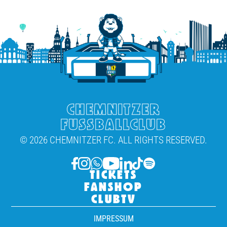
CHEMNITZER
FUSSBALLCLUB
© 2026 CHEMNITZER FC. ALL RIGHTS RESERVED.
TICKETS
FANSHOP
CLUBTV
IMPRESSUM