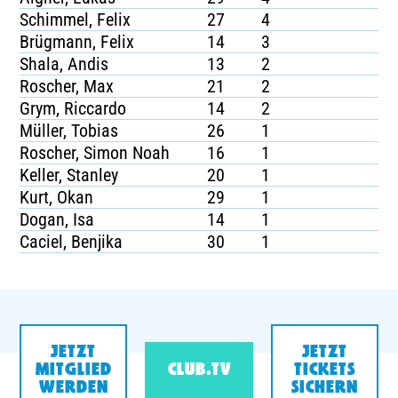
Schimmel, Felix
27
4
Brügmann, Felix
14
3
Shala, Andis
13
2
Roscher, Max
21
2
Grym, Riccardo
14
2
Müller, Tobias
26
1
Roscher, Simon Noah
16
1
Keller, Stanley
20
1
Kurt, Okan
29
1
Dogan, Isa
14
1
Caciel, Benjika
30
1
JETZT
JETZT
MITGLIED
CLUB.TV
TICKETS
WERDEN
SICHERN