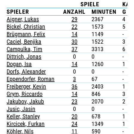
SPIELE
KAR
TICKETING
SPIELER
ANZAHL
MINUTEN
G
Aigner, Lukas
29
2367
4
-
Bickel, Christian
22
1573
5
-
Brügmann, Felix
14
1149
-
-
Caciel, Benjika
30
1522
3
Campulka, Tim
37
3313
6
-
Dittrich, Jonas
0
0
-
-
Dogan, Isa
14
1260
1
-
Dorfs, Alexander
0
0
-
-
Eppendorfer, Roman
3
67
-
-
Freiberger, Kevin
36
2403
1
-
Grym, Riccardo
14
846
3
-
Jakubov, Jakub
23
2070
2
-
Jusic, Jasin
0
0
-
-
Keller, Stanley
20
678
1
-
Kircicek, Furkan
24
1349
1
-
Köhler, Nils
11
590
-
-