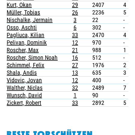
Kurt, Okan
29
2407
4
Müller, Tobias
26
2236
5
-
Nischalke, Jermain
3
22
-
-
Osso, Aschti
6
302
-
-
Pagliuca, Kilian
33
2470
4
-
Pelivan, Dominik
12
970
-
-
Roscher, Max
21
988
1
-
Roscher, Simon Noah
16
512
-
-
Schimmel, Felix
27
1976
2
-
Shala, Andis
13
635
3
-
Vidovic, Jovan
12
400
-
-
Walther, Niclas
32
2489
7
-
Wunsch, David
1
90
-
-
Zickert, Robert
33
2892
5
-