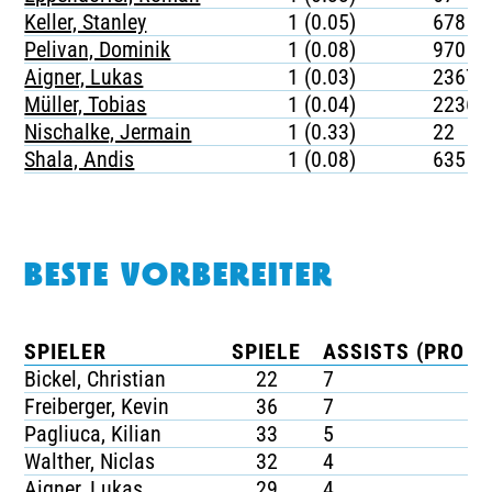
Keller, Stanley
1 (0.05)
678
Pelivan, Dominik
1 (0.08)
970
Aigner, Lukas
1 (0.03)
2367
Müller, Tobias
1 (0.04)
2236
Nischalke, Jermain
1 (0.33)
22
Shala, Andis
1 (0.08)
635
BESTE VORBEREITER
SPIELER
SPIELE
ASSISTS (PRO SP
Bickel, Christian
22
7
Freiberger, Kevin
36
7
Pagliuca, Kilian
33
5
Walther, Niclas
32
4
Aigner, Lukas
29
4