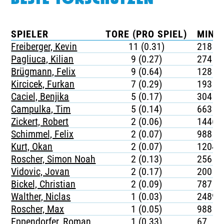
BESTE TORSCHÜTZEN
SPIELER
TORE (PRO SPIEL)
MINU
Freiberger, Kevin
11 (0.31)
218
Pagliuca, Kilian
9 (0.27)
274
Brügmann, Felix
9 (0.64)
128
Kircicek, Furkan
7 (0.29)
193
Caciel, Benjika
5 (0.17)
304
Campulka, Tim
5 (0.14)
663
Zickert, Robert
2 (0.06)
1446
Schimmel, Felix
2 (0.07)
988
Kurt, Okan
2 (0.07)
1204
Roscher, Simon Noah
2 (0.13)
256
Vidovic, Jovan
2 (0.17)
200
Bickel, Christian
2 (0.09)
787
Walther, Niclas
1 (0.03)
2489
Roscher, Max
1 (0.05)
988
Eppendorfer, Roman
1 (0.33)
67