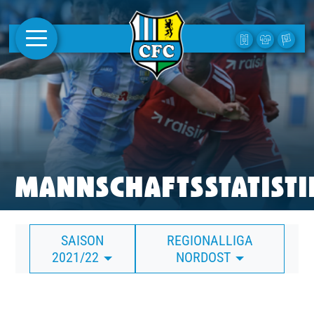
AKTUELLES
1. MANNSCHAFT
FRAUEN
CAMPUS
MANNSCHAFTSSTATISTI
CLUB
SAISON
REGIONALLIGA
CLUBMITGLIEDSCHAFT
2021/22
NORDOST
BUSINESS
SÜDKURVE