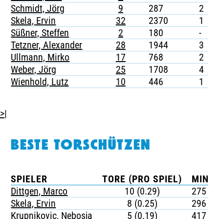
Schmidt, Jörg
9
287
2
Skela, Ervin
32
2370
1
Süßner, Steffen
2
180
-
Tetzner, Alexander
28
1944
3
Ullmann, Mirko
17
768
2
Weber, Jörg
25
1708
4
Wienhold, Lutz
10
446
1
>|
BESTE TORSCHÜTZEN
SPIELER
TORE (PRO SPIEL)
MINUT
Dittgen, Marco
10 (0.29)
275
Skela, Ervin
8 (0.25)
296
Krupnikovic, Nebosja
5 (0.19)
417