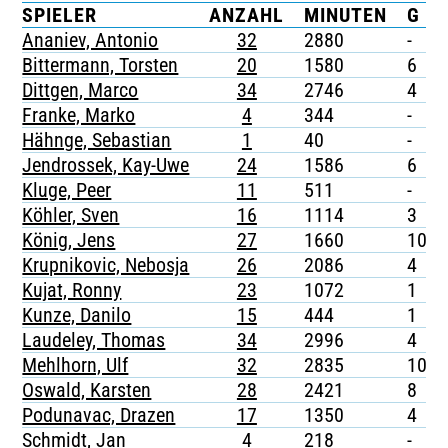
SPIELER
ANZAHL
MINUTEN
G
TICKETING
Ananiev, Antonio
32
2880
-
Bittermann, Torsten
20
1580
6
Dittgen, Marco
34
2746
4
Franke, Marko
4
344
-
Hähnge, Sebastian
1
40
-
Jendrossek, Kay-Uwe
24
1586
6
Kluge, Peer
11
511
-
Köhler, Sven
16
1114
3
König, Jens
27
1660
10
Krupnikovic, Nebosja
26
2086
4
Kujat, Ronny
23
1072
1
Kunze, Danilo
15
444
1
Laudeley, Thomas
34
2996
4
Mehlhorn, Ulf
32
2835
10
Oswald, Karsten
28
2421
8
Podunavac, Drazen
17
1350
4
Schmidt, Jan
4
218
-