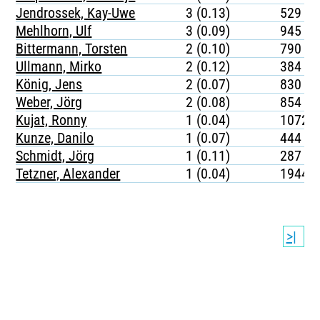
Jendrossek, Kay-Uwe
3 (0.13)
529
Mehlhorn, Ulf
3 (0.09)
945
Bittermann, Torsten
2 (0.10)
790
Ullmann, Mirko
2 (0.12)
384
König, Jens
2 (0.07)
830
Weber, Jörg
2 (0.08)
854
Kujat, Ronny
1 (0.04)
1072
Kunze, Danilo
1 (0.07)
444
Schmidt, Jörg
1 (0.11)
287
Tetzner, Alexander
1 (0.04)
1944
>|