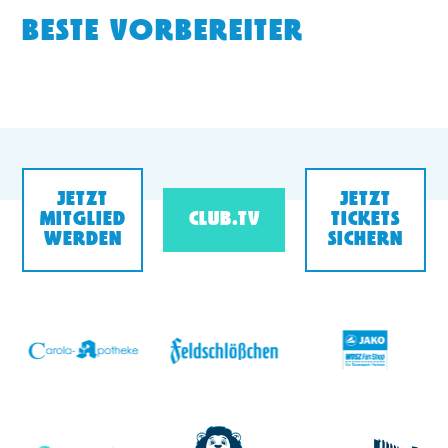
BESTE VORBEREITER
JETZT
JETZT
MITGLIED
CLUB.TV
TICKETS
WERDEN
SICHERN
v