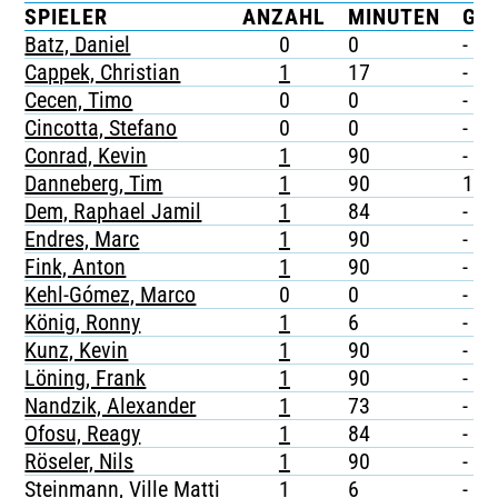
SPIELER
ANZAHL
MINUTEN
G
TICKETING
Batz, Daniel
0
0
-
Cappek, Christian
1
17
-
Cecen, Timo
0
0
-
Cincotta, Stefano
0
0
-
Conrad, Kevin
1
90
-
Danneberg, Tim
1
90
1
Dem, Raphael Jamil
1
84
-
Endres, Marc
1
90
-
Fink, Anton
1
90
-
Kehl-Gómez, Marco
0
0
-
König, Ronny
1
6
-
Kunz, Kevin
1
90
-
Löning, Frank
1
90
-
Nandzik, Alexander
1
73
-
Ofosu, Reagy
1
84
-
Röseler, Nils
1
90
-
Steinmann, Ville Matti
1
6
-