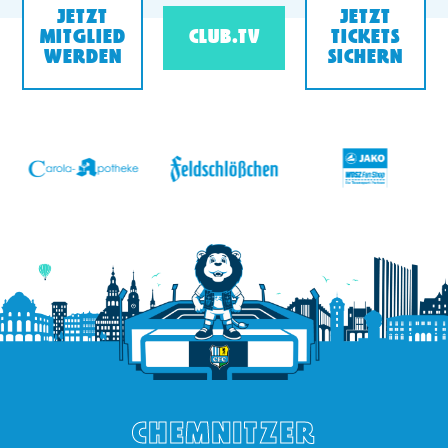
JETZT
JETZT
MITGLIED
CLUB.TV
TICKETS
WERDEN
SICHERN
v
CHEMNITZER