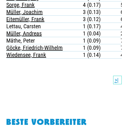
Sorge, Frank
4 (0.17)
52
Müller, Joachim
3 (0.13)
68
Eitemüller, Frank
3 (0.12)
63
Lettau, Carsten
1 (0.17)
45
Müller, Andreas
1 (0.04)
21
Mäthe, Peter
1 (0.09)
79
Göcke, Friedrich-Wilhelm
1 (0.09)
73
Wiedensee, Frank
1 (0.14)
42
>|
BESTE VORBEREITER