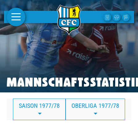
AKTUELLES
1. MANNSCHAFT
FRAUEN
CAMPUS
MANNSCHAFTSSTATISTI
CLUB
SAISON 1977/78
OBERLIGA 1977/78
CLUBMITGLIEDSCHAFT
BUSINESS
SÜDKURVE