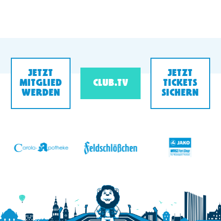
JETZT
JETZT
MITGLIED
CLUB.TV
TICKETS
WERDEN
SICHERN
v