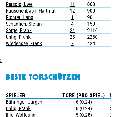
Petzold, Uwe
11
860
1
Rauschenbach, Hartmut
12
900
-
Richter, Hans
1
90
-
Schädlich, Stefan
4
150
-
Sorge, Frank
24
2116
3
Uhlig, Frank
25
2250
2
Wiedensee, Frank
7
424
-
>|
BESTE TORSCHÜTZEN
SPIELER
TORE (PRO SPIEL)
MI
Bähringer, Jürgen
6 (0.24)
37
Uhlig, Frank
6 (0.24)
37
Ihle, Wolfgang
5 (0.28)
25