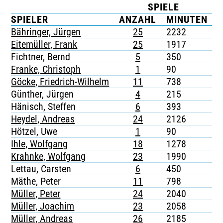
SPIELE
TICKETING
SPIELER
ANZAHL
MINUTEN
Bähringer, Jürgen
25
2232
3
Eitemüller, Frank
25
1917
-
Fichtner, Bernd
5
350
-
Franke, Christoph
1
90
-
Göcke, Friedrich-Wilhelm
11
738
3
Günther, Jürgen
4
215
1
Hänisch, Steffen
6
393
-
Heydel, Andreas
24
2126
-
Hötzel, Uwe
1
90
-
Ihle, Wolfgang
18
1278
-
Krahnke, Wolfgang
23
1990
-
Lettau, Carsten
6
450
-
Mäthe, Peter
11
798
1
Müller, Peter
24
2040
2
Müller, Joachim
23
2058
1
Müller, Andreas
26
2185
1