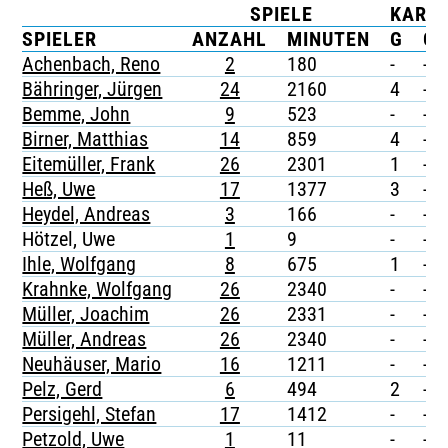
SPIELE
KART
TICKETING
SPIELER
ANZAHL
MINUTEN
G
G/
Achenbach, Reno
2
180
-
-
Bähringer, Jürgen
24
2160
4
-
Bemme, John
9
523
-
-
Birner, Matthias
14
859
4
-
Eitemüller, Frank
26
2301
1
-
Heß, Uwe
17
1377
3
-
Heydel, Andreas
3
166
-
-
Hötzel, Uwe
1
9
-
-
Ihle, Wolfgang
8
675
1
-
Krahnke, Wolfgang
26
2340
-
-
Müller, Joachim
26
2331
-
-
Müller, Andreas
26
2340
-
-
Neuhäuser, Mario
16
1211
-
-
Pelz, Gerd
6
494
2
-
Persigehl, Stefan
17
1412
-
-
Petzold, Uwe
1
11
-
-