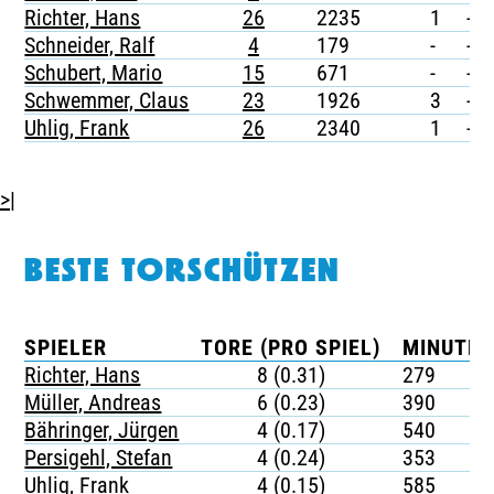
Richter, Hans
26
2235
1
-
Schneider, Ralf
4
179
-
-
Schubert, Mario
15
671
-
-
Schwemmer, Claus
23
1926
3
-
Uhlig, Frank
26
2340
1
-
>|
BESTE TORSCHÜTZEN
SPIELER
TORE (PRO SPIEL)
MINUTEN
Richter, Hans
8 (0.31)
279
Müller, Andreas
6 (0.23)
390
Bähringer, Jürgen
4 (0.17)
540
Persigehl, Stefan
4 (0.24)
353
Uhlig, Frank
4 (0.15)
585