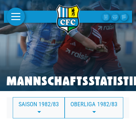
AKTUELLES
1. MANNSCHAFT
FRAUEN
CAMPUS
MANNSCHAFTSSTATISTI
CLUB
SAISON 1982/83
OBERLIGA 1982/83
CLUBMITGLIEDSCHAFT
BUSINESS
SÜDKURVE