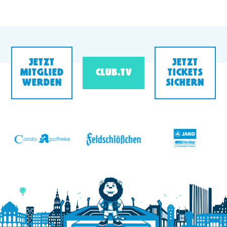
JETZT
JETZT
MITGLIED
CLUB.TV
TICKETS
WERDEN
SICHERN
v