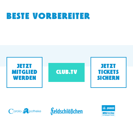
BESTE VORBEREITER
JETZT
JETZT
MITGLIED
CLUB.TV
TICKETS
WERDEN
SICHERN
v