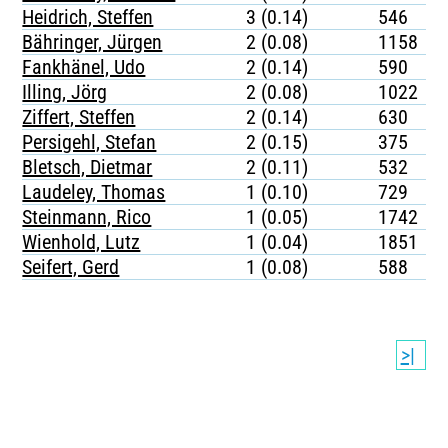
Heidrich, Steffen
3 (0.14)
546
Bähringer, Jürgen
2 (0.08)
1158
Fankhänel, Udo
2 (0.14)
590
Illing, Jörg
2 (0.08)
1022
Ziffert, Steffen
2 (0.14)
630
Persigehl, Stefan
2 (0.15)
375
Bletsch, Dietmar
2 (0.11)
532
Laudeley, Thomas
1 (0.10)
729
Steinmann, Rico
1 (0.05)
1742
Wienhold, Lutz
1 (0.04)
1851
Seifert, Gerd
1 (0.08)
588
>|