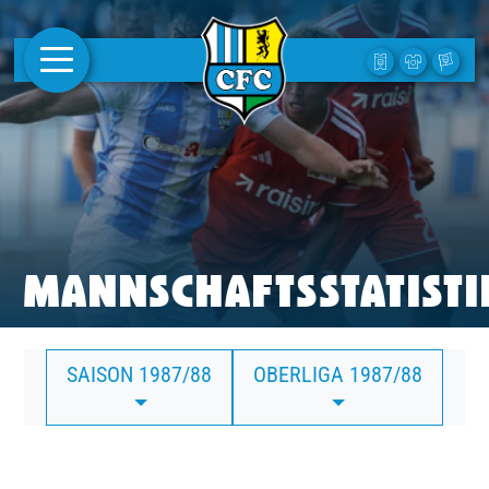
AKTUELLES
1. MANNSCHAFT
FRAUEN
CAMPUS
MANNSCHAFTSSTATISTI
CLUB
SAISON 1987/88
OBERLIGA 1987/88
CLUBMITGLIEDSCHAFT
BUSINESS
SÜDKURVE