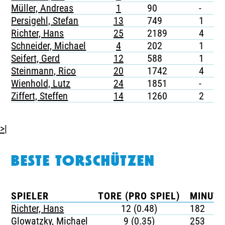
Müller, Andreas
1
90
-
-
Persigehl, Stefan
13
749
1
-
Richter, Hans
25
2189
4
-
Schneider, Michael
4
202
1
-
Seifert, Gerd
12
588
1
-
Steinmann, Rico
20
1742
4
-
Wienhold, Lutz
24
1851
-
-
Ziffert, Steffen
14
1260
2
-
>|
BESTE TORSCHÜTZEN
SPIELER
TORE (PRO SPIEL)
MINUTE
Richter, Hans
12 (0.48)
182
Glowatzky, Michael
9 (0.35)
253