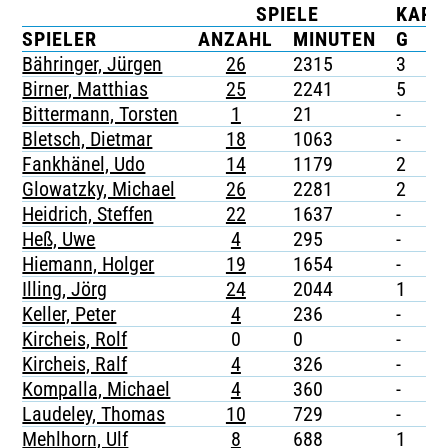
SPIELE
KART
TICKETING
SPIELER
ANZAHL
MINUTEN
G
G
Bähringer, Jürgen
26
2315
3
-
Birner, Matthias
25
2241
5
-
Bittermann, Torsten
1
21
-
-
Bletsch, Dietmar
18
1063
-
-
Fankhänel, Udo
14
1179
2
-
Glowatzky, Michael
26
2281
2
-
Heidrich, Steffen
22
1637
-
-
Heß, Uwe
4
295
-
-
Hiemann, Holger
19
1654
-
-
Illing, Jörg
24
2044
1
-
Keller, Peter
4
236
-
-
Kircheis, Rolf
0
0
-
-
Kircheis, Ralf
4
326
-
-
Kompalla, Michael
4
360
-
-
Laudeley, Thomas
10
729
-
-
Mehlhorn, Ulf
8
688
1
-