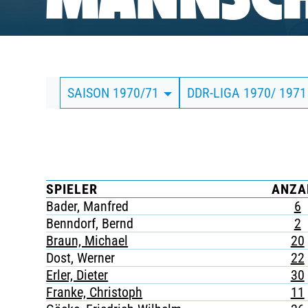
MANNSCH
BUSINESS
SÜDKURVE
SAISON 1970/71
DDR-LIGA 1970/ 197
TICKETING
SPIELER
ANZA
Bader, Manfred
6
Benndorf, Bernd
2
Braun, Michael
20
Dost, Werner
22
Erler, Dieter
30
Franke, Christoph
11