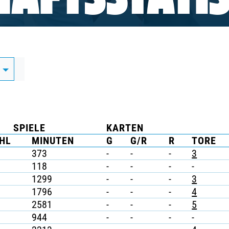
AFTSSTATIS
1
SPIELE
KARTEN
HL
MINUTEN
G
G/R
R
TORE
373
-
-
-
3
118
-
-
-
-
1299
-
-
-
3
1796
-
-
-
4
2581
-
-
-
5
944
-
-
-
-