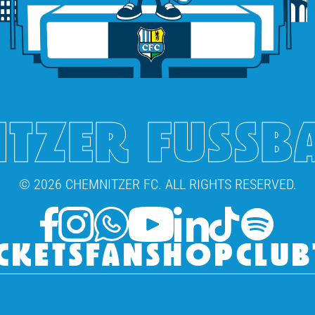
TZER FUSSB
© 2026 CHEMNITZER FC. ALL RIGHTS RESERVED.
CKETS
FANSHOP
CLUB