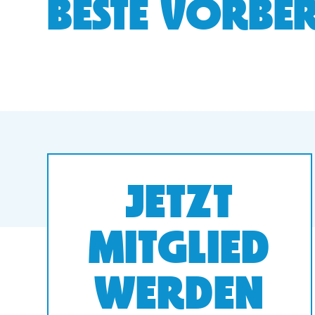
BESTE VORBER
JETZT
MITGLIED
WERDEN