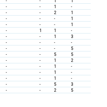
-
-
1
1
-
-
1
-
-
-
2
1
-
-
-
1
-
-
-
1
-
1
1
-
-
-
1
3
-
-
-
-
-
-
-
5
-
-
5
5
-
-
1
2
-
-
1
-
-
-
1
-
-
-
1
-
-
-
5
3
-
-
2
5