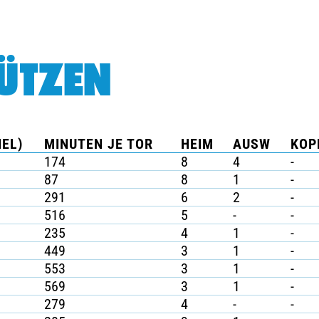
ÜTZEN
IEL)
MINUTEN JE TOR
HEIM
AUSW
KOP
174
8
4
-
87
8
1
-
291
6
2
-
516
5
-
-
235
4
1
-
449
3
1
-
553
3
1
-
569
3
1
-
279
4
-
-