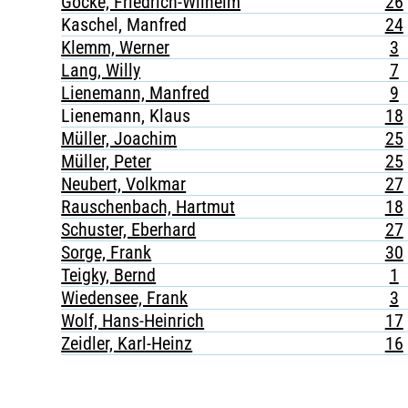
Göcke, Friedrich-Wilhelm
26
Kaschel, Manfred
24
Klemm, Werner
3
Lang, Willy
7
Lienemann, Manfred
9
Lienemann, Klaus
18
Müller, Joachim
25
Müller, Peter
25
Neubert, Volkmar
27
Rauschenbach, Hartmut
18
Schuster, Eberhard
27
Sorge, Frank
30
Teigky, Bernd
1
Wiedensee, Frank
3
Wolf, Hans-Heinrich
17
Zeidler, Karl-Heinz
16