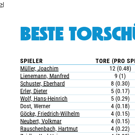
>|
BESTE TORSCH
SPIELER
TORE (PRO SP
Müller, Joachim
12 (0.48)
Lienemann, Manfred
9 (1)
Schuster, Eberhard
8 (0.30)
Erler, Dieter
5 (0.17)
Wolf, Hans-Heinrich
5 (0.29)
Dost, Werner
4 (0.18)
Göcke, Friedrich-Wilhelm
4 (0.15)
Neubert, Volkmar
4 (0.15)
Rauschenbach, Hartmut
4 (0.22)