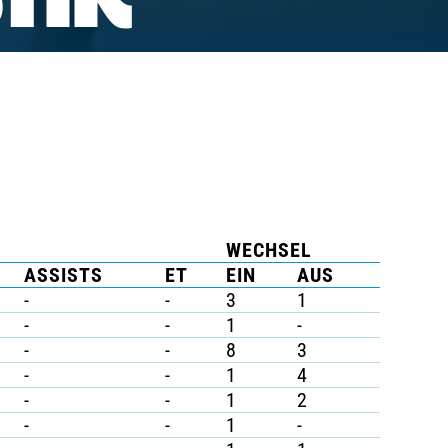
TIK
WECHSEL
ASSISTS
ET
EIN
AUS
-
-
3
1
-
-
1
-
-
-
8
3
-
-
1
4
-
-
1
2
-
-
1
-