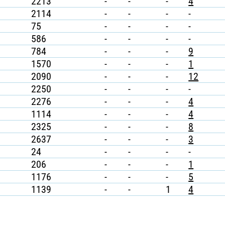
2213
-
-
-
4
2114
-
-
-
-
75
-
-
-
-
586
-
-
-
-
784
-
-
-
9
1570
-
-
-
1
2090
-
-
-
12
2250
-
-
-
-
2276
-
-
-
4
1114
-
-
-
4
2325
-
-
-
8
2637
-
-
-
3
24
-
-
-
-
206
-
-
-
1
1176
-
-
-
5
1139
-
-
1
4