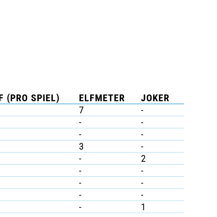
F (PRO SPIEL)
ELFMETER
JOKER
7
-
-
-
-
-
3
-
-
2
-
-
-
-
-
-
-
1