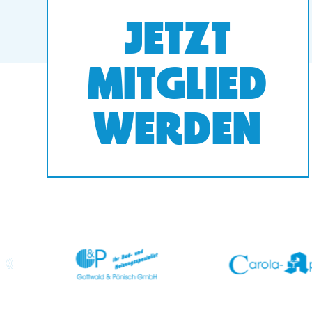
JETZT
MITGLIED
WERDEN
prev