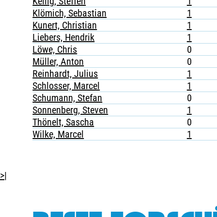
Kellig, Steffen
1
Klömich, Sebastian
1
Kunert, Christian
1
Liebers, Hendrik
1
Löwe, Chris
0
Müller, Anton
0
Reinhardt, Julius
1
Schlosser, Marcel
1
Schumann, Stefan
0
Sonnenberg, Steven
1
Thönelt, Sascha
0
Wilke, Marcel
1
>|