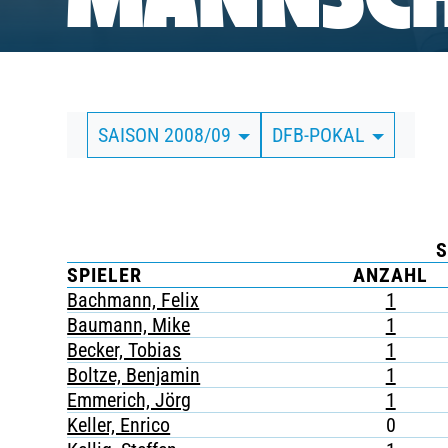
MANNSCH
BUSINESS
SÜDKURVE
SAISON 2008/09
DFB-POKAL
TICKETING
S
SPIELER
ANZAHL
Bachmann, Felix
1
Baumann, Mike
1
Becker, Tobias
1
Boltze, Benjamin
1
Emmerich, Jörg
1
Keller, Enrico
0