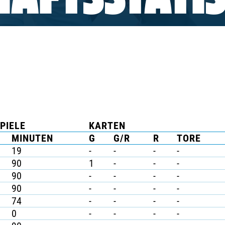
AFTSSTATIS
PIELE
KARTEN
MINUTEN
G
G/R
R
TORE
19
-
-
-
-
90
1
-
-
-
90
-
-
-
-
90
-
-
-
-
74
-
-
-
-
0
-
-
-
-