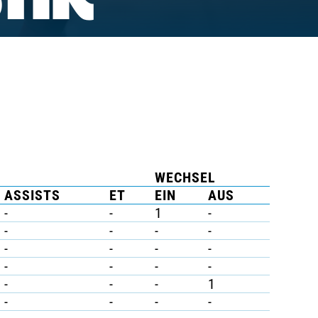
TIK
WECHSEL
ASSISTS
ET
EIN
AUS
-
-
1
-
-
-
-
-
-
-
-
-
-
-
-
-
-
-
-
1
-
-
-
-