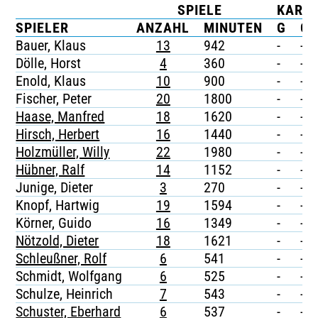
SPIELE
KART
TICKETING
SPIELER
ANZAHL
MINUTEN
G
G/
Bauer, Klaus
13
942
-
-
Dölle, Horst
4
360
-
-
Enold, Klaus
10
900
-
-
Fischer, Peter
20
1800
-
-
Haase, Manfred
18
1620
-
-
Hirsch, Herbert
16
1440
-
-
Holzmüller, Willy
22
1980
-
-
Hübner, Ralf
14
1152
-
-
Junige, Dieter
3
270
-
-
Knopf, Hartwig
19
1594
-
-
Körner, Guido
16
1349
-
-
Nötzold, Dieter
18
1621
-
-
Schleußner, Rolf
6
541
-
-
Schmidt, Wolfgang
6
525
-
-
Schulze, Heinrich
7
543
-
-
Schuster, Eberhard
6
537
-
-