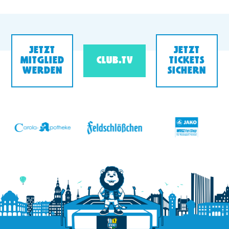
JETZT
JETZT
MITGLIED
CLUB.TV
TICKETS
WERDEN
SICHERN
v