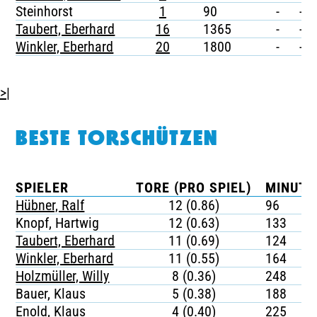
Steinhorst
1
90
-
-
Taubert, Eberhard
16
1365
-
-
Winkler, Eberhard
20
1800
-
-
>|
BESTE TORSCHÜTZEN
SPIELER
TORE (PRO SPIEL)
MINUTE
Hübner, Ralf
12 (0.86)
96
Knopf, Hartwig
12 (0.63)
133
Taubert, Eberhard
11 (0.69)
124
Winkler, Eberhard
11 (0.55)
164
Holzmüller, Willy
8 (0.36)
248
Bauer, Klaus
5 (0.38)
188
Enold, Klaus
4 (0.40)
225