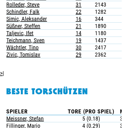
Rolleder, Steve
31
2143
7
Schindler, Falk
22
1282
2
Simic, Aleksander
16
344
1
Süßner, Steffen
21
1890
2
Taljevic, Ifet
14
1180
5
Teichmann, Sven
19
1437
5
Wächtler, Tino
30
2417
4
Zivic, Tomislav
29
2362
2
>|
BESTE TORSCHÜTZEN
SPIELER
TORE (PRO SPIEL)
MI
Meissner, Stefan
5 (0.18)
38
Fillinger, Mario
4 (0.29)
30