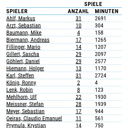
SPIELE
K
TICKETING
SPIELER
ANZAHL
MINUTEN
Ahlf, Markus
31
2691
4
Arzt, Sebastian
10
304
-
Baumann, Mike
4
158
-
Biermann, Andreas
17
1265
5
Fillinger, Mario
14
1207
3
Gillert, Sascha
29
2097
5
Göhlert, Daniel
29
2577
7
Hiemann, Holger
13
1170
1
Karl, Steffen
31
2724
9
König, Ronny
2
4
-
Lenk, Robin
8
123
1
Mehlhorn, Ulf
22
1930
4
Meissner, Stefan
28
1939
1
Meyer, Sebastian
17
944
1
Oeiras, Claudio Emanuel
11
561
-
Prymula, Krystian
14
750
1