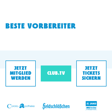
BESTE VORBEREITER
JETZT
JETZT
MITGLIED
CLUB.TV
TICKETS
WERDEN
SICHERN
v