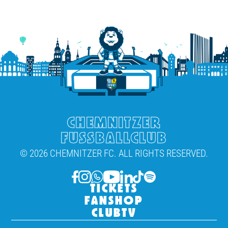
CHEMNITZER
FUSSBALLCLUB
© 2026 CHEMNITZER FC. ALL RIGHTS RESERVED.
TICKETS
FANSHOP
CLUBTV