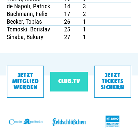
de Napoli, Patrick
14
3
Bachmann, Felix
17
2
Becker, Tobias
26
1
Tomoski, Borislav
25
1
Sinaba, Bakary
27
1
JETZT
JETZT
MITGLIED
CLUB.TV
TICKETS
WERDEN
SICHERN
v