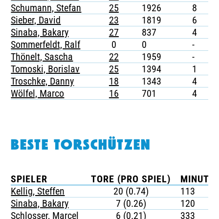
Schumann, Stefan
25
1926
8
-
Sieber, David
23
1819
6
-
Sinaba, Bakary
27
837
4
-
Sommerfeldt, Ralf
0
0
-
-
Thönelt, Sascha
22
1959
-
-
Tomoski, Borislav
25
1394
1
-
Troschke, Danny
18
1343
4
-
Wölfel, Marco
16
701
4
-
BESTE TORSCHÜTZEN
SPIELER
TORE (PRO SPIEL)
MINUTEN
Kellig, Steffen
20 (0.74)
113
Sinaba, Bakary
7 (0.26)
120
Schlosser, Marcel
6 (0.21)
333