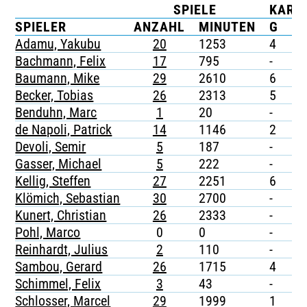
SPIELE
KART
TICKETING
SPIELER
ANZAHL
MINUTEN
G
G
Adamu, Yakubu
20
1253
4
-
Bachmann, Felix
17
795
-
-
Baumann, Mike
29
2610
6
-
Becker, Tobias
26
2313
5
1
Benduhn, Marc
1
20
-
-
de Napoli, Patrick
14
1146
2
-
Devoli, Semir
5
187
-
-
Gasser, Michael
5
222
-
-
Kellig, Steffen
27
2251
6
-
Klömich, Sebastian
30
2700
-
-
Kunert, Christian
26
2333
-
-
Pohl, Marco
0
0
-
-
Reinhardt, Julius
2
110
-
-
Sambou, Gerard
26
1715
4
-
Schimmel, Felix
3
43
-
-
Schlosser, Marcel
29
1999
1
-