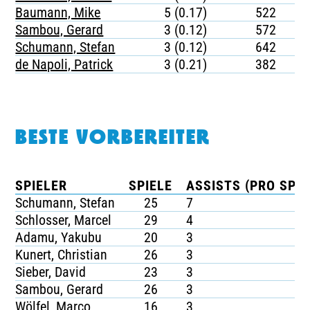
Baumann, Mike
5 (0.17)
522
Sambou, Gerard
3 (0.12)
572
Schumann, Stefan
3 (0.12)
642
de Napoli, Patrick
3 (0.21)
382
BESTE VORBEREITER
SPIELER
SPIELE
ASSISTS (PRO SPIE
Schumann, Stefan
25
7
Schlosser, Marcel
29
4
Adamu, Yakubu
20
3
Kunert, Christian
26
3
Sieber, David
23
3
Sambou, Gerard
26
3
Wölfel, Marco
16
3