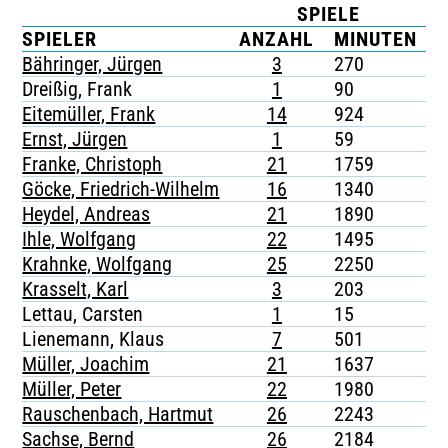
SPIELE
TICKETING
SPIELER
ANZAHL
MINUTEN
Bähringer, Jürgen
3
270
-
Dreißig, Frank
1
90
-
Eitemüller, Frank
14
924
-
Ernst, Jürgen
1
59
-
Franke, Christoph
21
1759
2
Göcke, Friedrich-Wilhelm
16
1340
-
Heydel, Andreas
21
1890
1
Ihle, Wolfgang
22
1495
-
Krahnke, Wolfgang
25
2250
-
Krasselt, Karl
3
203
1
Lettau, Carsten
1
15
-
Lienemann, Klaus
7
501
1
Müller, Joachim
21
1637
-
Müller, Peter
22
1980
-
Rauschenbach, Hartmut
26
2243
1
Sachse, Bernd
26
2184
2