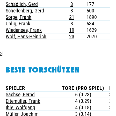
Schädlich, Gerd
3
177
-
Schellenberg, Gerd
8
500
-
Sorge, Frank
21
1890
4
Uhlig, Frank
8
634
1
Wiedensee, Frank
19
1629
3
Wolf, Hans-Heinrich
23
2070
-
>|
BESTE TORSCHÜTZEN
SPIELER
TORE (PRO SPIEL)
MI
Sachse, Bernd
6 (0.23)
36
Eitemüller, Frank
4 (0.29)
23
Ihle, Wolfgang
4 (0.18)
37
Müller, Joachim
3 (0.14)
54