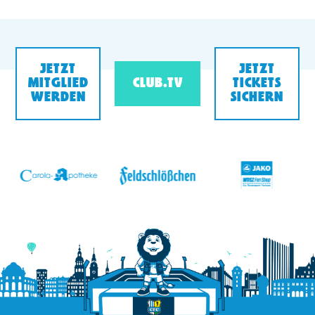
JETZT
JETZT
MITGLIED
CLUB.TV
TICKETS
WERDEN
SICHERN
v