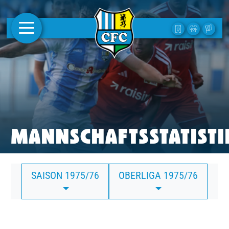
AKTUELLES
1. MANNSCHAFT
FRAUEN
CAMPUS
MANNSCHAFTSSTATISTI
CLUB
SAISON 1975/76
OBERLIGA 1975/76
CLUBMITGLIEDSCHAFT
BUSINESS
SÜDKURVE