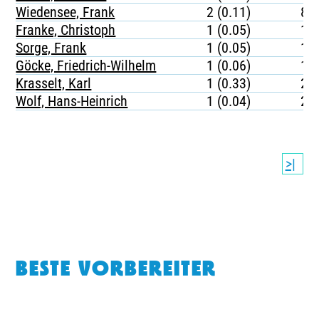
Wiedensee, Frank
2 (0.11)
81
Franke, Christoph
1 (0.05)
17
Sorge, Frank
1 (0.05)
18
Göcke, Friedrich-Wilhelm
1 (0.06)
13
Krasselt, Karl
1 (0.33)
20
Wolf, Hans-Heinrich
1 (0.04)
20
>|
BESTE VORBEREITER