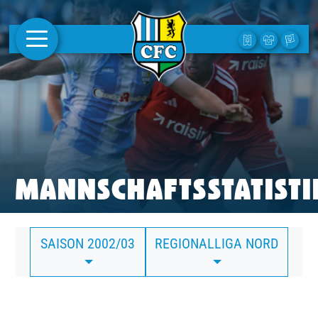
AKTUELLES
1. MANNSCHAFT
FRAUEN
CAMPUS
MANNSCHAFTSSTATISTI
CLUB
SAISON 2002/03
REGIONALLIGA NORD
CLUBMITGLIEDSCHAFT
BUSINESS
SÜDKURVE