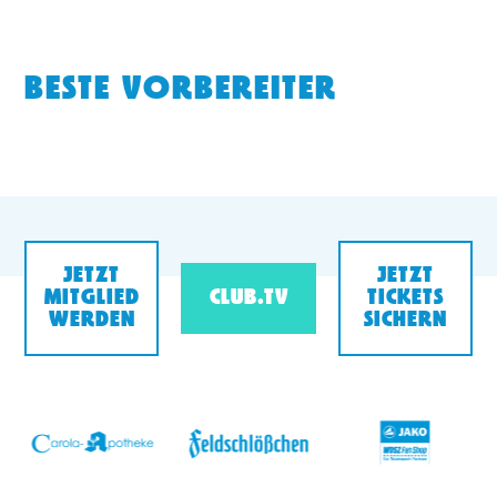
BESTE VORBEREITER
JETZT
JETZT
MITGLIED
CLUB.TV
TICKETS
WERDEN
SICHERN
v