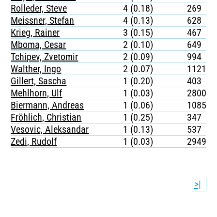
Rolleder, Steve
4 (0.18)
269
Meissner, Stefan
4 (0.13)
628
Krieg, Rainer
3 (0.15)
467
Mboma, Cesar
2 (0.10)
649
Tchipev, Zvetomir
2 (0.09)
994
Walther, Ingo
2 (0.07)
1121
Gillert, Sascha
1 (0.20)
403
Mehlhorn, Ulf
1 (0.03)
2800
Biermann, Andreas
1 (0.06)
1085
Fröhlich, Christian
1 (0.25)
347
Vesovic, Aleksandar
1 (0.13)
537
Zedi, Rudolf
1 (0.03)
2949
>|