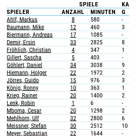
SPIELE
KAR
TICKETING
SPIELER
ANZAHL
MINUTEN
G
Ahlf, Markus
8
580
-
-
Baumann, Mike
12
460
3
-
Biermann, Andreas
17
1085
-
-
Demir, Ersin
33
2825
8
Fröhlich, Christian
4
347
1
Gillert, Sascha
5
403
-
-
Göhlert, Daniel
34
3038
9
-
Hiemann, Holger
22
1972
2
-
Jörres, Guido
15
976
3
-
König, Ronny
10
363
1
-
Krieg, Rainer
20
1400
2
-
Lenk, Robin
1
6
-
-
Mboma, Cesar
20
1298
2
-
Mehlhorn, Ulf
32
2800
6
-
Meissner, Stefan
30
2512
10
Meyer, Sebastian
22
1644
-
-