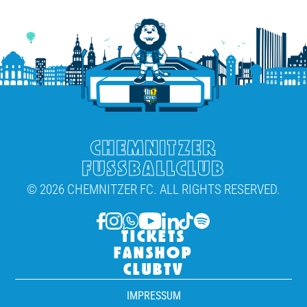
CHEMNITZER
FUSSBALLCLUB
© 2026 CHEMNITZER FC. ALL RIGHTS RESERVED.
TICKETS
FANSHOP
CLUBTV
IMPRESSUM