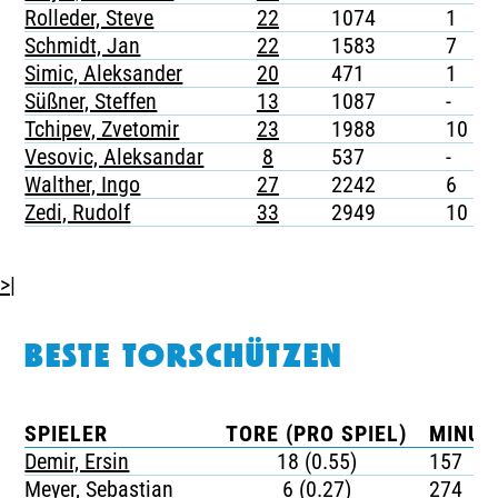
Rolleder, Steve
22
1074
1
-
Schmidt, Jan
22
1583
7
-
Simic, Aleksander
20
471
1
-
Süßner, Steffen
13
1087
-
-
Tchipev, Zvetomir
23
1988
10
-
Vesovic, Aleksandar
8
537
-
-
Walther, Ingo
27
2242
6
-
Zedi, Rudolf
33
2949
10
>|
BESTE TORSCHÜTZEN
SPIELER
TORE (PRO SPIEL)
MINUT
Demir, Ersin
18 (0.55)
157
Meyer, Sebastian
6 (0.27)
274