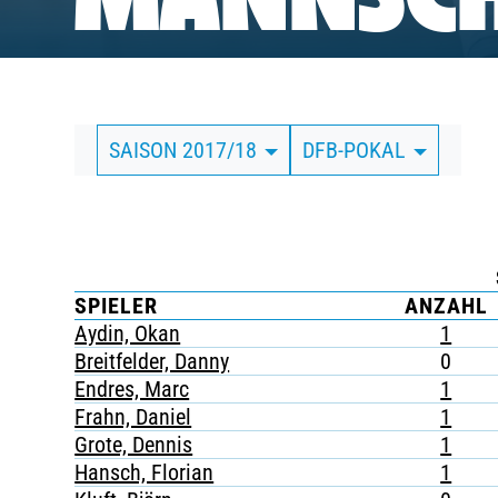
MANNSCH
BUSINESS
SÜDKURVE
SAISON 2017/18
DFB-POKAL
TICKETING
SPIELER
ANZAHL
Aydin, Okan
1
Breitfelder, Danny
0
Endres, Marc
1
Frahn, Daniel
1
Grote, Dennis
1
Hansch, Florian
1