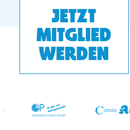
JETZT
MITGLIED
WERDEN
prev