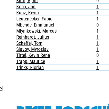
Kluft, Björn
0
Koch, Jan
1
Kunz, Kevin
1
Leutenecker, Fabio
1
Mbende, Emmanuel
0
Mlynikowski, Marcus
1
Reinhardt, Julius
1
Scheffel, Tom
1
Slavov, Myroslav
1
Tittel, Kevin René
0
Trapp, Maurice
1
Trinks, Florian
1
>|