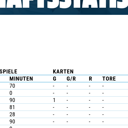
AFTSSTATIS
SPIELE
KARTEN
MINUTEN
G
G/R
R
TORE
70
-
-
-
-
0
-
-
-
-
90
1
-
-
-
81
-
-
-
-
28
-
-
-
-
90
-
-
-
-