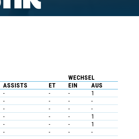
TIK
WECHSEL
ASSISTS
ET
EIN
AUS
-
-
-
1
-
-
-
-
-
-
-
-
-
-
-
1
-
-
-
1
-
-
-
-