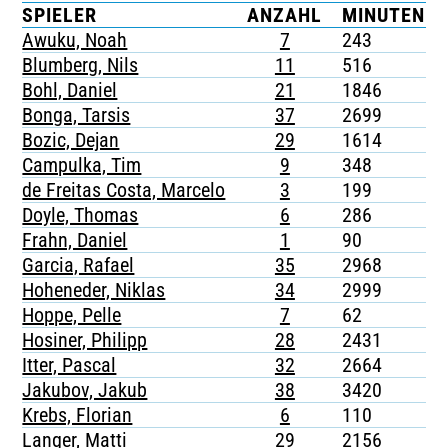
SPIELER
ANZAHL
MINUTEN
TICKETING
Awuku, Noah
7
243
Blumberg, Nils
11
516
Bohl, Daniel
21
1846
Bonga, Tarsis
37
2699
Bozic, Dejan
29
1614
Campulka, Tim
9
348
de Freitas Costa, Marcelo
3
199
Doyle, Thomas
6
286
Frahn, Daniel
1
90
Garcia, Rafael
35
2968
Hoheneder, Niklas
34
2999
Hoppe, Pelle
7
62
Hosiner, Philipp
28
2431
Itter, Pascal
32
2664
Jakubov, Jakub
38
3420
Krebs, Florian
6
110
Langer, Matti
29
2156