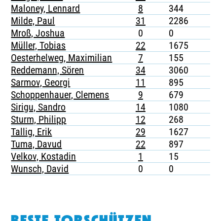
Maloney, Lennard
8
344
Milde, Paul
31
2286
Mroß, Joshua
0
0
Müller, Tobias
22
1675
Oesterhelweg, Maximilian
7
155
Reddemann, Sören
34
3060
Sarmov, Georgi
11
895
Schoppenhauer, Clemens
9
679
Sirigu, Sandro
14
1080
Sturm, Philipp
12
268
Tallig, Erik
29
1627
Tuma, Davud
22
897
Velkov, Kostadin
1
15
Wunsch, David
0
0