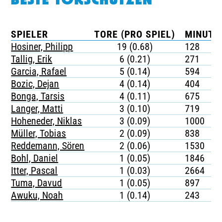
BESTE TORSCHÜTZEN
SPIELER
TORE (PRO SPIEL)
MINUTE
Hosiner, Philipp
19 (0.68)
128
Tallig, Erik
6 (0.21)
271
Garcia, Rafael
5 (0.14)
594
Bozic, Dejan
4 (0.14)
404
Bonga, Tarsis
4 (0.11)
675
Langer, Matti
3 (0.10)
719
Hoheneder, Niklas
3 (0.09)
1000
Müller, Tobias
2 (0.09)
838
Reddemann, Sören
2 (0.06)
1530
Bohl, Daniel
1 (0.05)
1846
Itter, Pascal
1 (0.03)
2664
Tuma, Davud
1 (0.05)
897
Awuku, Noah
1 (0.14)
243