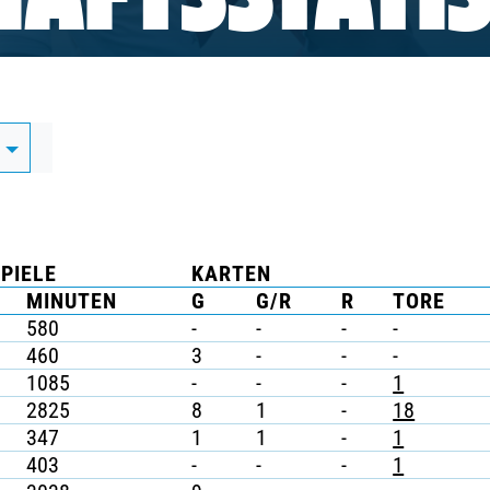
AFTSSTATIS
D
PIELE
KARTEN
MINUTEN
G
G/R
R
TORE
580
-
-
-
-
460
3
-
-
-
1085
-
-
-
1
2825
8
1
-
18
347
1
1
-
1
403
-
-
-
1