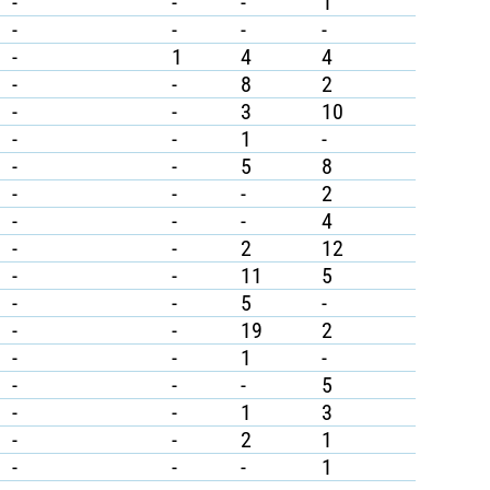
-
-
-
1
-
-
-
-
-
1
4
4
-
-
8
2
-
-
3
10
-
-
1
-
-
-
5
8
-
-
-
2
-
-
-
4
-
-
2
12
-
-
11
5
-
-
5
-
-
-
19
2
-
-
1
-
-
-
-
5
-
-
1
3
-
-
2
1
-
-
-
1