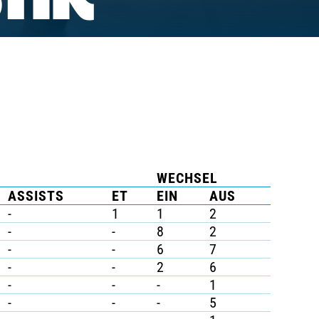
TIK
WECHSEL
ASSISTS
ET
EIN
AUS
-
1
1
2
-
-
8
2
-
-
6
7
-
-
2
6
-
-
-
1
-
-
-
5