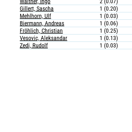
Walther, Ingo
2 (0.07)
Gillert, Sascha
1 (0.20)
Mehlhorn, Ulf
1 (0.03)
Biermann, Andreas
1 (0.06)
Fröhlich, Christian
1 (0.25)
Vesovic, Aleksandar
1 (0.13)
Zedi, Rudolf
1 (0.03)