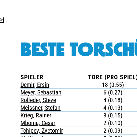
>|
BESTE TORSCH
SPIELER
TORE (PRO SPIEL
Demir, Ersin
18 (0.55)
Meyer, Sebastian
6 (0.27)
Rolleder, Steve
4 (0.18)
Meissner, Stefan
4 (0.13)
Krieg, Rainer
3 (0.15)
Mboma, Cesar
2 (0.10)
Tchipev, Zvetomir
2 (0.09)