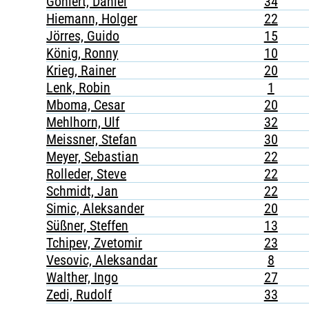
Göhlert, Daniel
34
Hiemann, Holger
22
Jörres, Guido
15
König, Ronny
10
Krieg, Rainer
20
Lenk, Robin
1
Mboma, Cesar
20
Mehlhorn, Ulf
32
Meissner, Stefan
30
Meyer, Sebastian
22
Rolleder, Steve
22
Schmidt, Jan
22
Simic, Aleksander
20
Süßner, Steffen
13
Tchipev, Zvetomir
23
Vesovic, Aleksandar
8
Walther, Ingo
27
Zedi, Rudolf
33