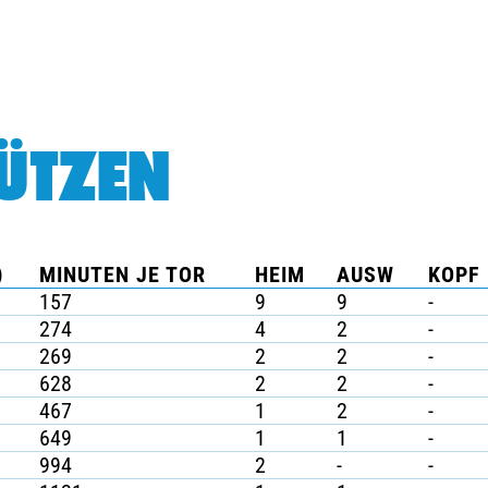
ÜTZEN
)
MINUTEN JE TOR
HEIM
AUSW
KOPF 
157
9
9
-
274
4
2
-
269
2
2
-
628
2
2
-
467
1
2
-
649
1
1
-
994
2
-
-