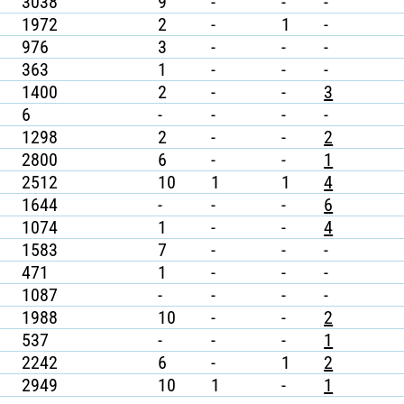
3038
9
-
-
-
1972
2
-
1
-
976
3
-
-
-
363
1
-
-
-
1400
2
-
-
3
6
-
-
-
-
1298
2
-
-
2
2800
6
-
-
1
2512
10
1
1
4
1644
-
-
-
6
1074
1
-
-
4
1583
7
-
-
-
471
1
-
-
-
1087
-
-
-
-
1988
10
-
-
2
537
-
-
-
1
2242
6
-
1
2
2949
10
1
-
1