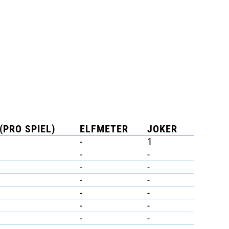
(PRO SPIEL)
ELFMETER
JOKER
-
1
-
-
-
-
-
-
-
-
-
-
-
-