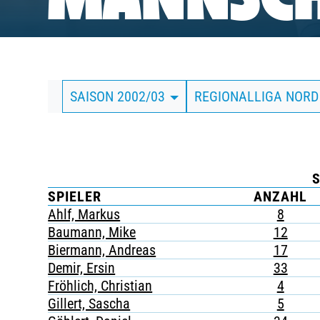
MANNSCH
BUSINESS
SÜDKURVE
SAISON 2002/03
REGIONALLIGA NOR
TICKETING
S
SPIELER
ANZAHL
Ahlf, Markus
8
Baumann, Mike
12
Biermann, Andreas
17
Demir, Ersin
33
Fröhlich, Christian
4
Gillert, Sascha
5