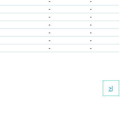
-
-
-
-
-
-
-
-
-
-
-
-
-
-
>|