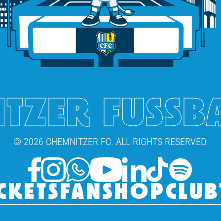
TZER FUSSB
© 2026 CHEMNITZER FC. ALL RIGHTS RESERVED.
CKETS
FANSHOP
CLUB