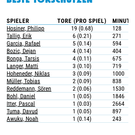
BESTE TORSCHÜTZEN
SPIELER
TORE (PRO SPIEL)
MINUTE
Hosiner, Philipp
19 (0.68)
128
Tallig, Erik
6 (0.21)
271
Garcia, Rafael
5 (0.14)
594
Bozic, Dejan
4 (0.14)
404
Bonga, Tarsis
4 (0.11)
675
Langer, Matti
3 (0.10)
719
Hoheneder, Niklas
3 (0.09)
1000
Müller, Tobias
2 (0.09)
838
Reddemann, Sören
2 (0.06)
1530
Bohl, Daniel
1 (0.05)
1846
Itter, Pascal
1 (0.03)
2664
Tuma, Davud
1 (0.05)
897
Awuku, Noah
1 (0.14)
243