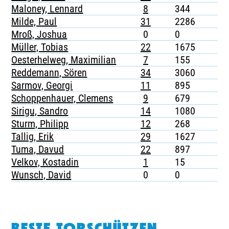
Maloney, Lennard
8
344
Milde, Paul
31
2286
Mroß, Joshua
0
0
Müller, Tobias
22
1675
Oesterhelweg, Maximilian
7
155
Reddemann, Sören
34
3060
Sarmov, Georgi
11
895
Schoppenhauer, Clemens
9
679
Sirigu, Sandro
14
1080
Sturm, Philipp
12
268
Tallig, Erik
29
1627
Tuma, Davud
22
897
Velkov, Kostadin
1
15
Wunsch, David
0
0