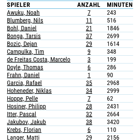
SPIELER
ANZAHL
MINUTEN
TICKETING
Awuku, Noah
7
243
Blumberg, Nils
11
516
Bohl, Daniel
21
1846
Bonga, Tarsis
37
2699
Bozic, Dejan
29
1614
Campulka, Tim
9
348
de Freitas Costa, Marcelo
3
199
Doyle, Thomas
6
286
Frahn, Daniel
1
90
Garcia, Rafael
35
2968
Hoheneder, Niklas
34
2999
Hoppe, Pelle
7
62
Hosiner, Philipp
28
2431
Itter, Pascal
32
2664
Jakubov, Jakub
38
3420
Krebs, Florian
6
110
Langer, Matti
29
2156