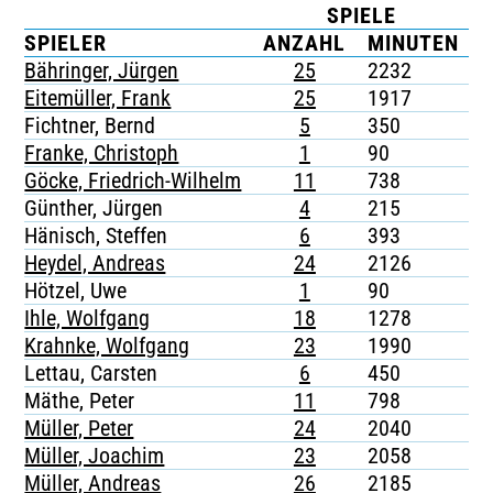
SPIELE
TICKETING
SPIELER
ANZAHL
MINUTEN
Bähringer, Jürgen
25
2232
3
Eitemüller, Frank
25
1917
-
Fichtner, Bernd
5
350
-
Franke, Christoph
1
90
-
Göcke, Friedrich-Wilhelm
11
738
3
Günther, Jürgen
4
215
1
Hänisch, Steffen
6
393
-
Heydel, Andreas
24
2126
-
Hötzel, Uwe
1
90
-
Ihle, Wolfgang
18
1278
-
Krahnke, Wolfgang
23
1990
-
Lettau, Carsten
6
450
-
Mäthe, Peter
11
798
1
Müller, Peter
24
2040
2
Müller, Joachim
23
2058
1
Müller, Andreas
26
2185
1