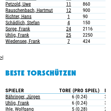
Petzold, Uwe
11
860
1
Rauschenbach, Hartmut
12
900
-
Richter, Hans
1
90
-
Schädlich, Stefan
4
150
-
Sorge, Frank
24
2116
3
Uhlig, Frank
25
2250
2
Wiedensee, Frank
7
424
-
>|
BESTE TORSCHÜTZEN
SPIELER
TORE (PRO SPIEL)
MI
Bähringer, Jürgen
6 (0.24)
37
Uhlig, Frank
6 (0.24)
37
Ihle, Wolfgang
5 (0.28)
25