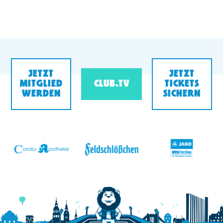
JETZT
JETZT
MITGLIED
CLUB.TV
TICKETS
WERDEN
SICHERN
v