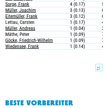
Sorge, Frank
4 (0.17)
52
Müller, Joachim
3 (0.13)
68
Eitemüller, Frank
3 (0.12)
63
Lettau, Carsten
1 (0.17)
45
Müller, Andreas
1 (0.04)
21
Mäthe, Peter
1 (0.09)
79
Göcke, Friedrich-Wilhelm
1 (0.09)
73
Wiedensee, Frank
1 (0.14)
42
>|
BESTE VORBEREITER