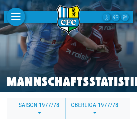
AKTUELLES
1. MANNSCHAFT
FRAUEN
CAMPUS
MANNSCHAFTSSTATISTI
CLUB
SAISON 1977/78
OBERLIGA 1977/78
CLUBMITGLIEDSCHAFT
BUSINESS
SÜDKURVE