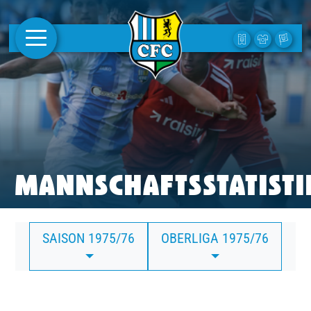
AKTUELLES
1. MANNSCHAFT
FRAUEN
CAMPUS
MANNSCHAFTSSTATISTI
CLUB
SAISON 1975/76
OBERLIGA 1975/76
CLUBMITGLIEDSCHAFT
BUSINESS
SÜDKURVE