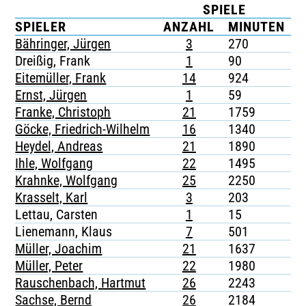
SPIELE
TICKETING
SPIELER
ANZAHL
MINUTEN
Bähringer, Jürgen
3
270
-
Dreißig, Frank
1
90
-
Eitemüller, Frank
14
924
-
Ernst, Jürgen
1
59
-
Franke, Christoph
21
1759
2
Göcke, Friedrich-Wilhelm
16
1340
-
Heydel, Andreas
21
1890
1
Ihle, Wolfgang
22
1495
-
Krahnke, Wolfgang
25
2250
-
Krasselt, Karl
3
203
1
Lettau, Carsten
1
15
-
Lienemann, Klaus
7
501
1
Müller, Joachim
21
1637
-
Müller, Peter
22
1980
-
Rauschenbach, Hartmut
26
2243
1
Sachse, Bernd
26
2184
2