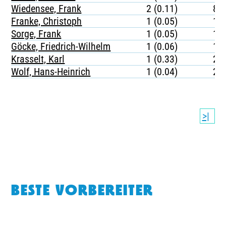
Wiedensee, Frank
2 (0.11)
81
Franke, Christoph
1 (0.05)
17
Sorge, Frank
1 (0.05)
18
Göcke, Friedrich-Wilhelm
1 (0.06)
13
Krasselt, Karl
1 (0.33)
20
Wolf, Hans-Heinrich
1 (0.04)
20
>|
BESTE VORBEREITER