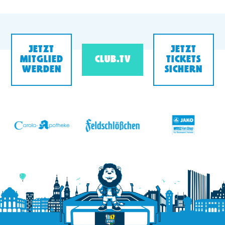
JETZT
JETZT
MITGLIED
CLUB.TV
TICKETS
WERDEN
SICHERN
v