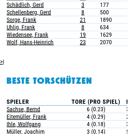
Schädlich, Gerd
3
177
-
Schellenberg, Gerd
8
500
-
Sorge, Frank
21
1890
4
Uhlig, Frank
8
634
1
Wiedensee, Frank
19
1629
3
Wolf, Hans-Heinrich
23
2070
-
>|
BESTE TORSCHÜTZEN
SPIELER
TORE (PRO SPIEL)
MI
Sachse, Bernd
6 (0.23)
36
Eitemüller, Frank
4 (0.29)
23
Ihle, Wolfgang
4 (0.18)
37
Müller, Joachim
3 (0.14)
54