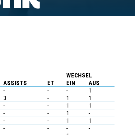
TIK
WECHSEL
ASSISTS
ET
EIN
AUS
-
-
-
1
3
-
1
1
-
-
1
1
-
-
1
-
-
-
1
1
-
-
-
-