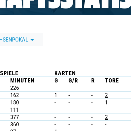
AFTSSTATIS
CHSENPOKAL
SPIELE
KARTEN
MINUTEN
G
G/R
R
TORE
226
-
-
-
-
162
1
-
-
2
180
-
-
-
1
111
-
-
-
-
377
-
-
-
2
360
-
-
-
-