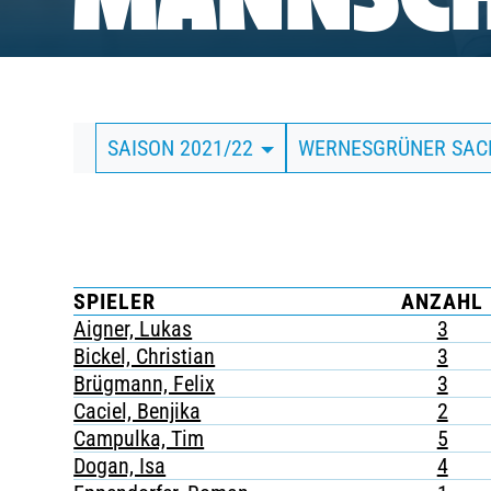
MANNSCH
BUSINESS
SÜDKURVE
SAISON 2021/22
WERNESGRÜNER SA
TICKETING
SPIELER
ANZAHL
Aigner, Lukas
3
Bickel, Christian
3
Brügmann, Felix
3
Caciel, Benjika
2
Campulka, Tim
5
Dogan, Isa
4