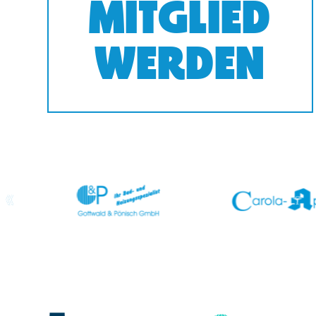
MITGLIED
WERDEN
prev