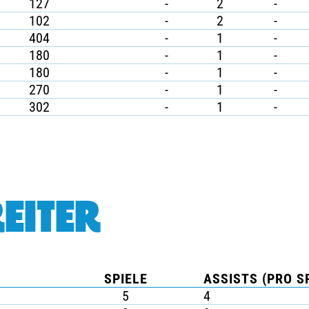
127
-
2
-
102
-
2
-
404
-
1
-
180
-
1
-
180
-
1
-
270
-
1
-
302
-
1
-
EITER
SPIELE
ASSISTS (PRO S
5
4