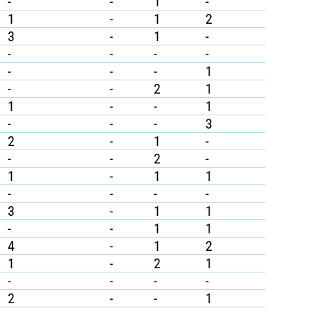
-
-
1
-
1
-
1
2
3
-
1
-
-
-
-
-
-
-
-
1
-
-
2
1
1
-
-
1
-
-
-
3
2
-
1
-
-
-
2
-
1
-
1
1
-
-
-
-
3
-
1
1
-
-
1
1
4
-
1
2
1
-
2
1
-
-
-
-
2
-
-
1