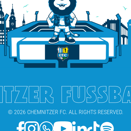
TZER FUSSB
© 2026 CHEMNITZER FC. ALL RIGHTS RESERVED.