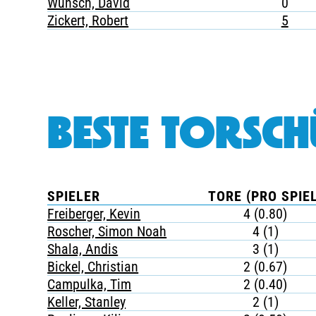
Wunsch, David
0
Zickert, Robert
5
BESTE TORSCH
SPIELER
TORE (PRO SPIEL
Freiberger, Kevin
4 (0.80)
Roscher, Simon Noah
4 (1)
Shala, Andis
3 (1)
Bickel, Christian
2 (0.67)
Campulka, Tim
2 (0.40)
Keller, Stanley
2 (1)