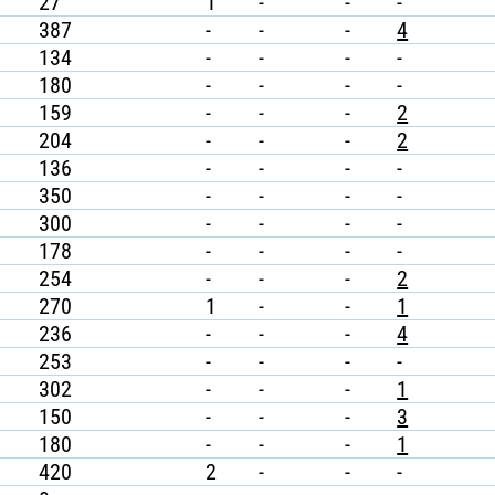
27
1
-
-
-
387
-
-
-
4
134
-
-
-
-
180
-
-
-
-
159
-
-
-
2
204
-
-
-
2
136
-
-
-
-
350
-
-
-
-
300
-
-
-
-
178
-
-
-
-
254
-
-
-
2
270
1
-
-
1
236
-
-
-
4
253
-
-
-
-
302
-
-
-
1
150
-
-
-
3
180
-
-
-
1
420
2
-
-
-