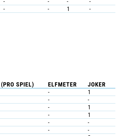
-
-
-
-
-
-
1
-
 (PRO SPIEL)
ELFMETER
JOKER
-
1
-
-
-
1
-
1
-
-
-
-