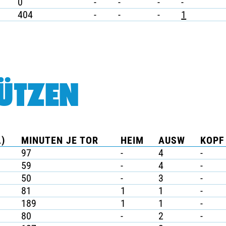
0
-
-
-
-
404
-
-
-
1
ÜTZEN
)
MINUTEN JE TOR
HEIM
AUSW
KOPF
97
-
4
-
59
-
4
-
50
-
3
-
81
1
1
-
189
1
1
-
80
-
2
-