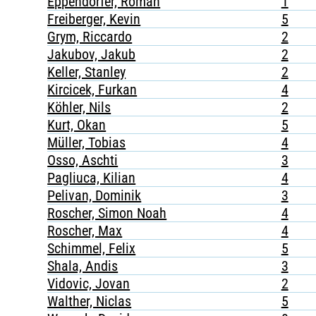
Eppendorfer, Roman
1
Freiberger, Kevin
5
Grym, Riccardo
2
Jakubov, Jakub
2
Keller, Stanley
2
Kircicek, Furkan
4
Köhler, Nils
2
Kurt, Okan
5
Müller, Tobias
4
Osso, Aschti
3
Pagliuca, Kilian
4
Pelivan, Dominik
3
Roscher, Simon Noah
4
Roscher, Max
4
Schimmel, Felix
5
Shala, Andis
3
Vidovic, Jovan
2
Walther, Niclas
5