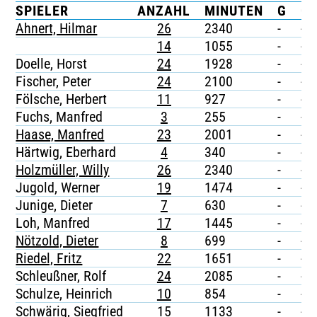
SPIELER
ANZAHL
MINUTEN
G
G/
TICKETING
Ahnert, Hilmar
26
2340
-
-
14
1055
-
-
Doelle, Horst
24
1928
-
-
Fischer, Peter
24
2100
-
-
Fölsche, Herbert
11
927
-
-
Fuchs, Manfred
3
255
-
-
Haase, Manfred
23
2001
-
-
Härtwig, Eberhard
4
340
-
-
Holzmüller, Willy
26
2340
-
-
Jugold, Werner
19
1474
-
-
Junige, Dieter
7
630
-
-
Loh, Manfred
17
1445
-
-
Nötzold, Dieter
8
699
-
-
Riedel, Fritz
22
1651
-
-
Schleußner, Rolf
24
2085
-
-
Schulze, Heinrich
10
854
-
-
Schwärig, Siegfried
15
1133
-
-