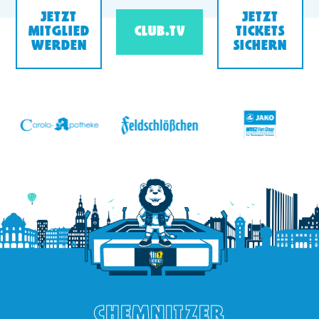
JETZT
JETZT
MITGLIED
CLUB.TV
TICKETS
WERDEN
SICHERN
v
CHEMNITZER