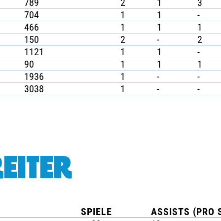
789
2
1
3
704
1
1
-
466
1
1
1
150
2
-
2
1121
1
1
-
90
1
1
1
1936
1
-
-
3038
1
-
-
EITER
SPIELE
ASSISTS (PRO 