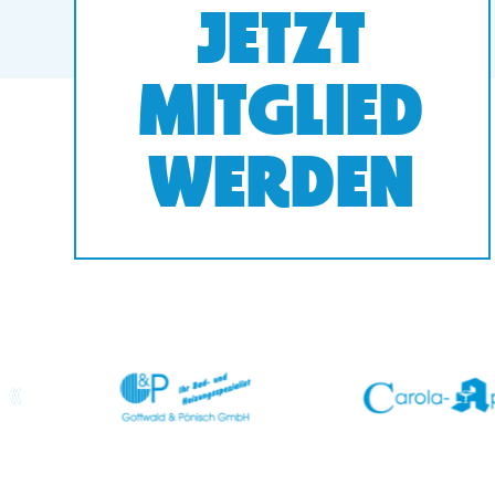
JETZT
MITGLIED
WERDEN
prev