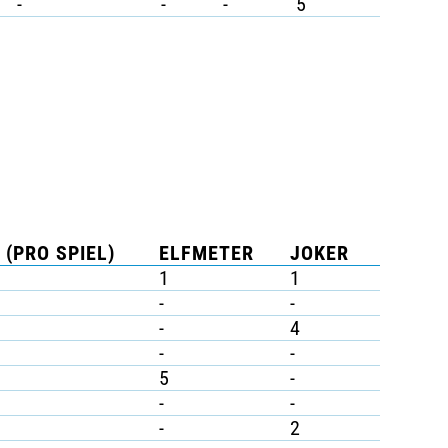
-
-
-
5
 (PRO SPIEL)
ELFMETER
JOKER
1
1
-
-
-
4
-
-
5
-
-
-
-
2