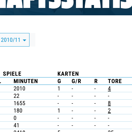
AFTSSTATIS
 2010/11
SPIELE
KARTEN
L
MINUTEN
G
G/R
R
TORE
2010
1
-
-
4
22
-
-
-
-
1655
-
-
-
8
180
1
-
-
2
0
-
-
-
-
41
-
-
-
-