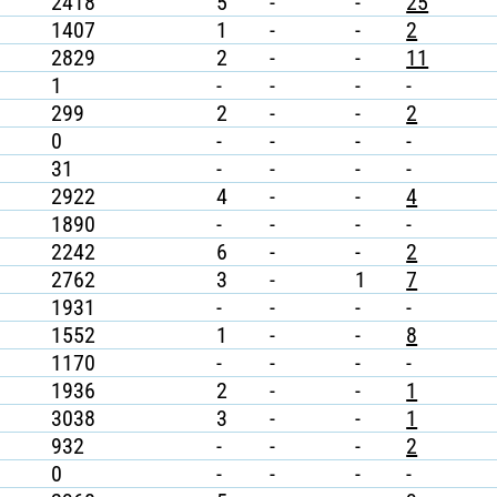
2418
5
-
-
25
1407
1
-
-
2
2829
2
-
-
11
1
-
-
-
-
299
2
-
-
2
0
-
-
-
-
31
-
-
-
-
2922
4
-
-
4
1890
-
-
-
-
2242
6
-
-
2
2762
3
-
1
7
1931
-
-
-
-
1552
1
-
-
8
1170
-
-
-
-
1936
2
-
-
1
3038
3
-
-
1
932
-
-
-
2
0
-
-
-
-