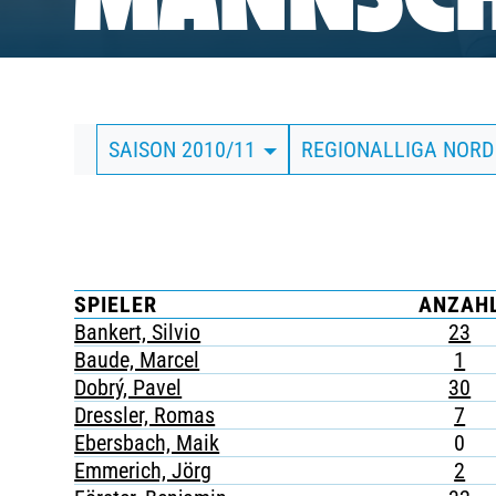
MANNSCH
BUSINESS
SÜDKURVE
SAISON 2010/11
REGIONALLIGA NORD
TICKETING
SPIELER
ANZAH
Bankert, Silvio
23
Baude, Marcel
1
Dobrý, Pavel
30
Dressler, Romas
7
Ebersbach, Maik
0
Emmerich, Jörg
2