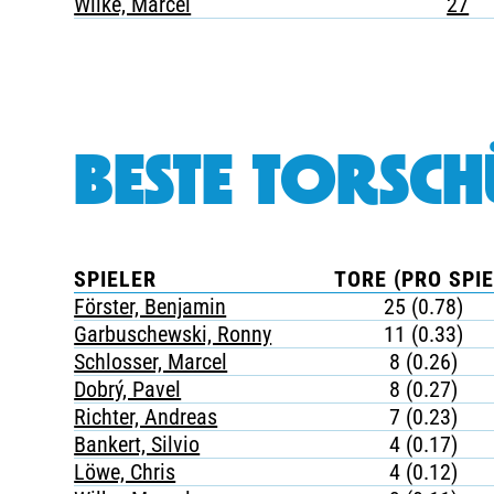
Wilke, Marcel
27
BESTE TORSCH
SPIELER
TORE (PRO SPIE
Förster, Benjamin
25 (0.78)
Garbuschewski, Ronny
11 (0.33)
Schlosser, Marcel
8 (0.26)
Dobrý, Pavel
8 (0.27)
Richter, Andreas
7 (0.23)
Bankert, Silvio
4 (0.17)
Löwe, Chris
4 (0.12)