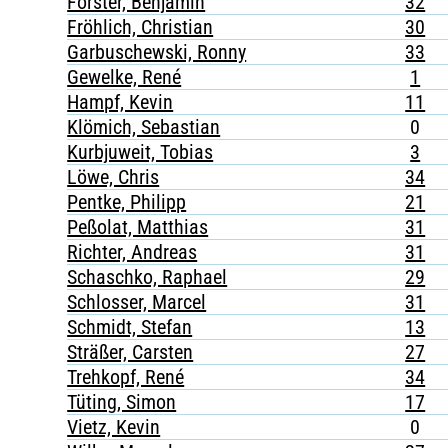
Förster, Benjamin
32
Fröhlich, Christian
30
Garbuschewski, Ronny
33
Gewelke, René
1
Hampf, Kevin
11
Klömich, Sebastian
0
Kurbjuweit, Tobias
3
Löwe, Chris
34
Pentke, Philipp
21
Peßolat, Matthias
31
Richter, Andreas
31
Schaschko, Raphael
29
Schlosser, Marcel
31
Schmidt, Stefan
13
Sträßer, Carsten
27
Trehkopf, René
34
Tüting, Simon
17
Vietz, Kevin
0