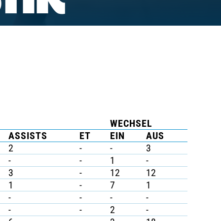
TIK
WECHSEL
ASSISTS
ET
EIN
AUS
2
-
-
3
-
-
1
-
3
-
12
12
1
-
7
1
-
-
-
-
-
-
2
-