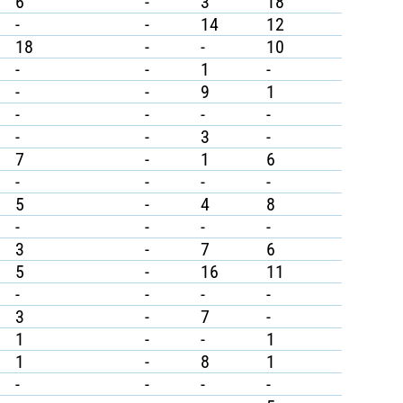
6
-
3
18
-
-
14
12
18
-
-
10
-
-
1
-
-
-
9
1
-
-
-
-
-
-
3
-
7
-
1
6
-
-
-
-
5
-
4
8
-
-
-
-
3
-
7
6
5
-
16
11
-
-
-
-
3
-
7
-
1
-
-
1
1
-
8
1
-
-
-
-