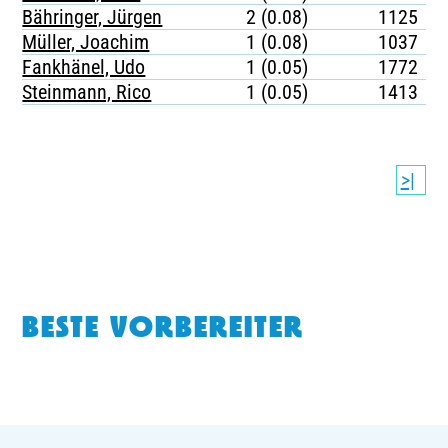
Bähringer, Jürgen
2 (0.08)
1125
Müller, Joachim
1 (0.08)
1037
Fankhänel, Udo
1 (0.05)
1772
Steinmann, Rico
1 (0.05)
1413
>|
BESTE VORBEREITER