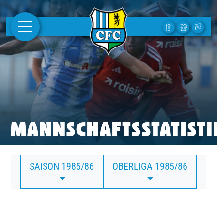
AKTUELLES
1. MANNSCHAFT
FRAUEN
CAMPUS
MANNSCHAFTSSTATISTI
CLUB
SAISON 1985/86
OBERLIGA 1985/86
CLUBMITGLIEDSCHAFT
BUSINESS
SÜDKURVE