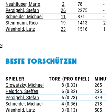
Neuhäuser, Mario
2
78
-
Persigehl, Stefan
26
2275
-
Schneider, Michael
11
871
-
Steinmann, Rico
19
1413
2
Wienhold, Lutz
23
1516
1
>|
BESTE TORSCHÜTZEN
SPIELER
TORE (PRO SPIEL)
MINUTE
Glowatzky, Michael
8 (0.33)
265
Heidrich, Steffen
6 (0.32)
235
Persigehl, Stefan
6 (0.23)
379
Schneider, Michael
4 (0.36)
218
Wienhold, Lutz
3 (0.13)
505