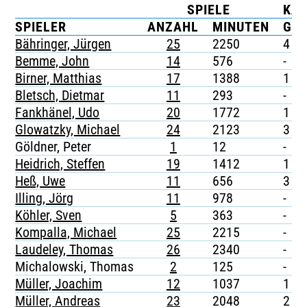
SPIELE
KA
TICKETING
SPIELER
ANZAHL
MINUTEN
G
Bähringer, Jürgen
25
2250
4
Bemme, John
14
576
-
Birner, Matthias
17
1388
1
Bletsch, Dietmar
11
293
-
Fankhänel, Udo
20
1772
1
Glowatzky, Michael
24
2123
3
Göldner, Peter
1
12
-
Heidrich, Steffen
19
1412
1
Heß, Uwe
11
656
3
Illing, Jörg
11
978
-
Köhler, Sven
5
363
-
Kompalla, Michael
25
2215
-
Laudeley, Thomas
26
2340
-
Michalowski, Thomas
2
125
-
Müller, Joachim
12
1037
1
Müller, Andreas
23
2048
2