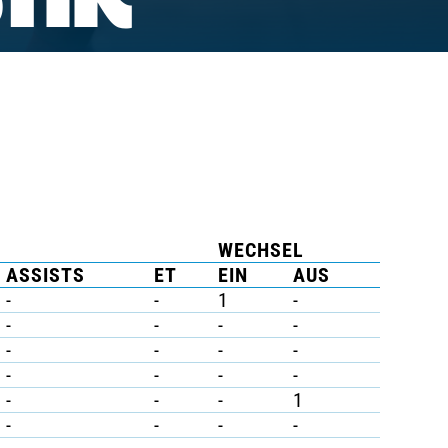
TIK
WECHSEL
ASSISTS
ET
EIN
AUS
-
-
1
-
-
-
-
-
-
-
-
-
-
-
-
-
-
-
-
1
-
-
-
-