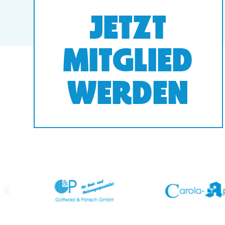
JETZT
MITGLIED
WERDEN
prev