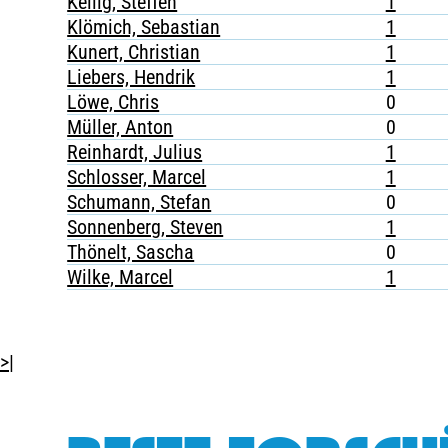
Kellig, Steffen
1
Klömich, Sebastian
1
Kunert, Christian
1
Liebers, Hendrik
1
Löwe, Chris
0
Müller, Anton
0
Reinhardt, Julius
1
Schlosser, Marcel
1
Schumann, Stefan
0
Sonnenberg, Steven
1
Thönelt, Sascha
0
Wilke, Marcel
1
>|