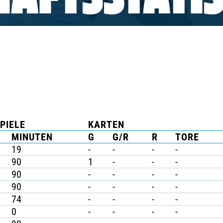
AFTSSTATIS
PIELE
KARTEN
MINUTEN
G
G/R
R
TORE
19
-
-
-
-
90
1
-
-
-
90
-
-
-
-
90
-
-
-
-
74
-
-
-
-
0
-
-
-
-