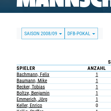
MANNSCH
BUSINESS
SÜDKURVE
SAISON 2008/09
DFB-POKAL
TICKETING
S
SPIELER
ANZAHL
Bachmann, Felix
1
Baumann, Mike
1
Becker, Tobias
1
Boltze, Benjamin
1
Emmerich, Jörg
1
Keller, Enrico
0