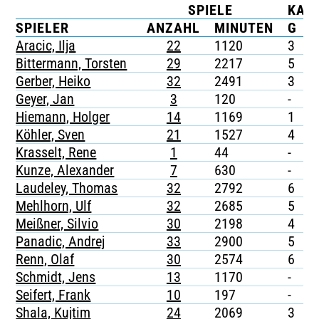
SPIELE
KAR
TICKETING
SPIELER
ANZAHL
MINUTEN
G
Aracic, Ilja
22
1120
3
-
Bittermann, Torsten
29
2217
5
-
Gerber, Heiko
32
2491
3
1
Geyer, Jan
3
120
-
-
Hiemann, Holger
14
1169
1
-
Köhler, Sven
21
1527
4
-
Krasselt, Rene
1
44
-
-
Kunze, Alexander
7
630
-
-
Laudeley, Thomas
32
2792
6
-
Mehlhorn, Ulf
32
2685
5
1
Meißner, Silvio
30
2198
4
-
Panadic, Andrej
33
2900
5
-
Renn, Olaf
30
2574
6
-
Schmidt, Jens
13
1170
-
-
Seifert, Frank
10
197
-
-
Shala, Kujtim
24
2069
3
-