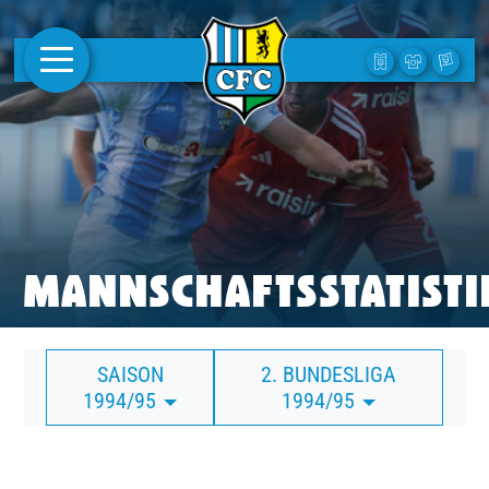
AKTUELLES
1. MANNSCHAFT
FRAUEN
CAMPUS
MANNSCHAFTSSTATISTI
CLUB
SAISON
2. BUNDESLIGA
CLUBMITGLIEDSCHAFT
1994/95
1994/95
BUSINESS
SÜDKURVE