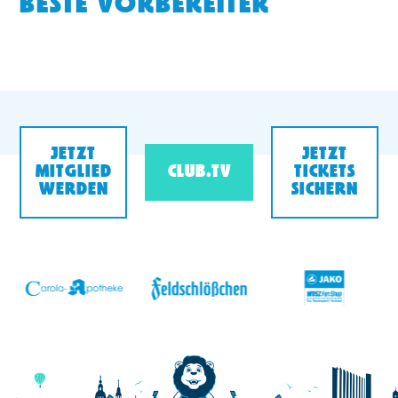
BESTE VORBEREITER
JETZT
JETZT
MITGLIED
CLUB.TV
TICKETS
WERDEN
SICHERN
v