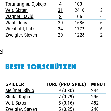
Torunarigha, Ojokojo
4
100
-
-
Veit, Sixten
31
2410
3
-
Wagner, David
3
106
-
-
Wahl, Jens
20
1686
6
-
Wienhold, Lutz
24
1772
6
-
Zweigler, Steven
20
1228
2
-
>|
BESTE TORSCHÜTZEN
SPIELER
TORE (PRO SPIEL)
MINUTEN
Meißner, Silvio
9 (0.30)
244
Shala, Kujtim
7 (0.29)
296
Veit, Sixten
5 (0.16)
482
Zweigler, Steven
5 (0.25)
246