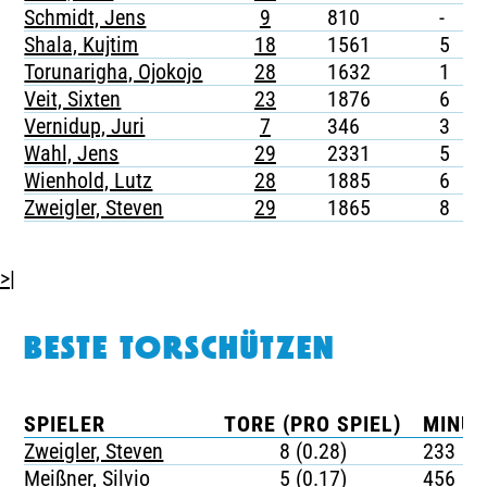
Schmidt, Jens
9
810
-
-
Shala, Kujtim
18
1561
5
-
Torunarigha, Ojokojo
28
1632
1
-
Veit, Sixten
23
1876
6
-
Vernidup, Juri
7
346
3
-
Wahl, Jens
29
2331
5
-
Wienhold, Lutz
28
1885
6
-
Zweigler, Steven
29
1865
8
1
>|
BESTE TORSCHÜTZEN
SPIELER
TORE (PRO SPIEL)
MINUT
Zweigler, Steven
8 (0.28)
233
Meißner, Silvio
5 (0.17)
456