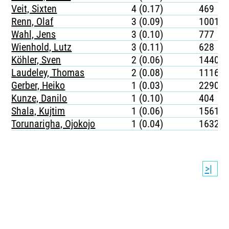
Veit, Sixten
4 (0.17)
469
Renn, Olaf
3 (0.09)
1001
Wahl, Jens
3 (0.10)
777
Wienhold, Lutz
3 (0.11)
628
Köhler, Sven
2 (0.06)
1440
Laudeley, Thomas
2 (0.08)
1116
Gerber, Heiko
1 (0.03)
2290
Kunze, Danilo
1 (0.10)
404
Shala, Kujtim
1 (0.06)
1561
Torunarigha, Ojokojo
1 (0.04)
1632
>|