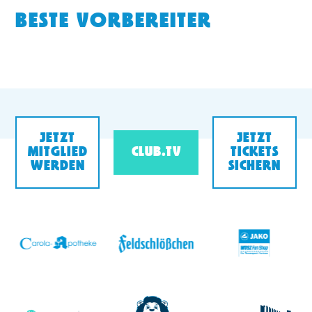
BESTE VORBEREITER
JETZT
JETZT
MITGLIED
CLUB.TV
TICKETS
WERDEN
SICHERN
v