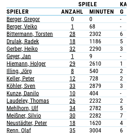
SPIELE
KAR
TICKETING
SPIELER
ANZAHL
MINUTEN
G
Berger, Gregor
0
0
-
-
Berger, Veiko
1
68
-
-
Bittermann, Torsten
28
2302
6
-
Drulak, Radek
18
1186
5
-
Gerber, Heiko
32
2290
3
-
Geyer, Jan
1
9
-
-
Hiemann, Holger
29
2610
1
-
Illing, Jörg
8
540
2
-
Keller, Peter
12
728
2
-
Köhler, Sven
33
2879
3
-
Kunze, Danilo
10
404
-
-
Laudeley, Thomas
26
2232
2
-
Mehlhorn, Ulf
34
2782
5
1
Meißner, Silvio
30
2282
7
-
Neustädter, Peter
18
1620
4
-
Renn, Olaf
35
3004
6
-