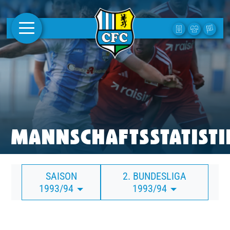
AKTUELLES
1. MANNSCHAFT
FRAUEN
CAMPUS
MANNSCHAFTSSTATISTI
CLUB
SAISON
2. BUNDESLIGA
CLUBMITGLIEDSCHAFT
1993/94
1993/94
BUSINESS
SÜDKURVE