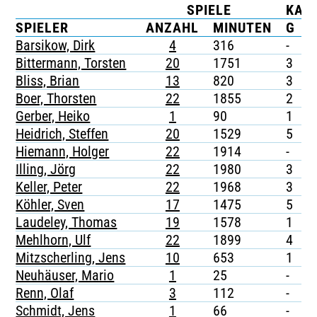
SPIELE
KAR
TICKETING
SPIELER
ANZAHL
MINUTEN
G
Barsikow, Dirk
4
316
-
-
Bittermann, Torsten
20
1751
3
-
Bliss, Brian
13
820
3
-
Boer, Thorsten
22
1855
2
-
Gerber, Heiko
1
90
1
-
Heidrich, Steffen
20
1529
5
1
Hiemann, Holger
22
1914
-
-
Illing, Jörg
22
1980
3
-
Keller, Peter
22
1968
3
-
Köhler, Sven
17
1475
5
-
Laudeley, Thomas
19
1578
1
-
Mehlhorn, Ulf
22
1899
4
-
Mitzscherling, Jens
10
653
1
-
Neuhäuser, Mario
1
25
-
-
Renn, Olaf
3
112
-
-
Schmidt, Jens
1
66
-
-