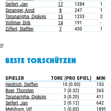
Seifert, Jan
17
1284
1
1
Spranger, Arnd
8
247
1
-
Torunarigha, Ojokojo
15
1233
2
-
Vollmar, Dirk
14
191
-
-
Ziffert, Steffen
7
430
1
-
>|
BESTE TORSCHÜTZEN
SPIELER
TORE (PRO SPIEL)
MINUT
Heidrich, Steffen
10 (0.50)
153
Boer, Thorsten
7 (0.32)
265
Torunarigha, Ojokojo
3 (0.20)
411
Seifert, Jan
2 (0.12)
642
Mehlhorn, Ulf
1 (0.05)
1899