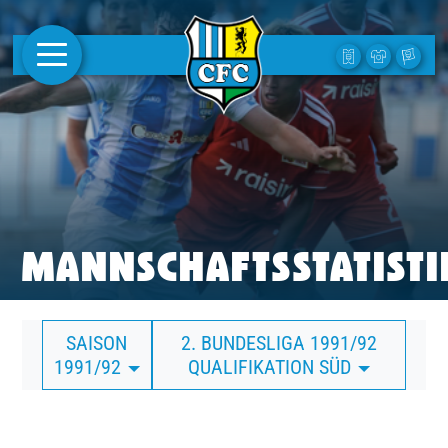
AKTUELLES
1. MANNSCHAFT
FRAUEN
CAMPUS
MANNSCHAFTSSTATISTI
CLUB
SAISON
2. BUNDESLIGA 1991/92
CLUBMITGLIEDSCHAFT
1991/92
QUALIFIKATION SÜD
BUSINESS
SÜDKURVE