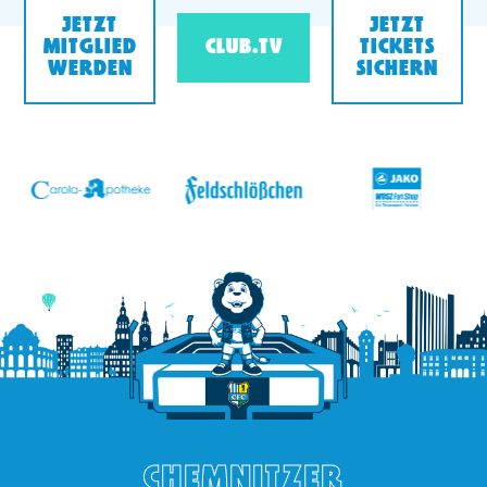
JETZT
JETZT
MITGLIED
CLUB.TV
TICKETS
WERDEN
SICHERN
v
CHEMNITZER