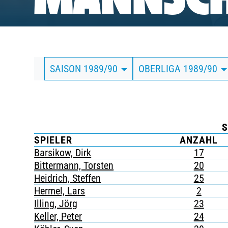
MANNSCH
BUSINESS
SÜDKURVE
SAISON 1989/90
OBERLIGA 1989/90
TICKETING
S
SPIELER
ANZAHL
Barsikow, Dirk
17
Bittermann, Torsten
20
Heidrich, Steffen
25
Hermel, Lars
2
Illing, Jörg
23
Keller, Peter
24