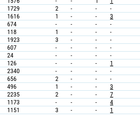
1576
-
-
1
1
1729
2
-
-
-
1616
1
-
-
3
674
-
-
-
-
118
1
-
-
-
1923
3
-
-
-
607
-
-
-
-
24
-
-
-
-
126
-
-
-
1
2340
-
-
-
-
656
2
-
-
-
496
1
-
-
3
2235
2
-
-
7
1173
-
-
-
4
1151
3
-
-
1