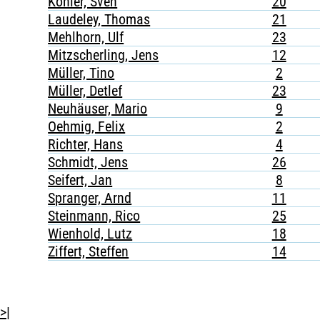
Köhler, Sven
20
Laudeley, Thomas
21
Mehlhorn, Ulf
23
Mitzscherling, Jens
12
Müller, Tino
2
Müller, Detlef
23
Neuhäuser, Mario
9
Oehmig, Felix
2
Richter, Hans
4
Schmidt, Jens
26
Seifert, Jan
8
Spranger, Arnd
11
Steinmann, Rico
25
Wienhold, Lutz
18
Ziffert, Steffen
14
>|