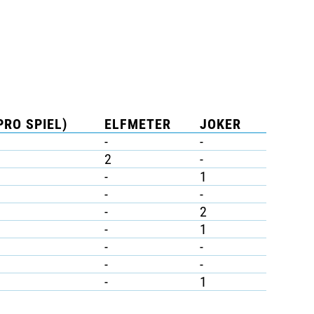
PRO SPIEL)
ELFMETER
JOKER
-
-
2
-
-
1
-
-
-
2
-
1
-
-
-
-
-
1