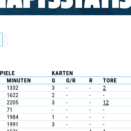
AFTSSTATIS
PIELE
KARTEN
MINUTEN
G
G/R
R
TORE
1332
3
-
-
2
1622
2
-
-
-
2205
3
-
-
12
71
-
-
-
-
1984
1
-
-
-
1991
3
-
-
-