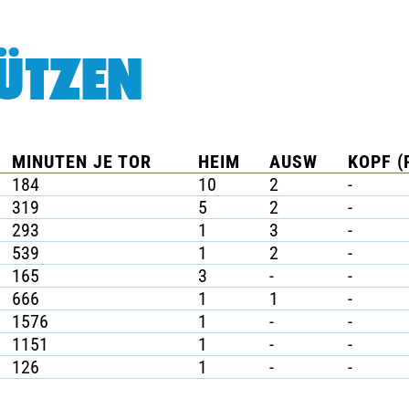
ÜTZEN
MINUTEN JE TOR
HEIM
AUSW
KOPF (
184
10
2
-
319
5
2
-
293
1
3
-
539
1
2
-
165
3
-
-
666
1
1
-
1576
1
-
-
1151
1
-
-
126
1
-
-