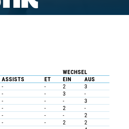
TIK
WECHSEL
ASSISTS
ET
EIN
AUS
-
-
2
3
-
-
3
-
-
-
-
3
-
-
2
-
-
-
-
2
-
-
2
2