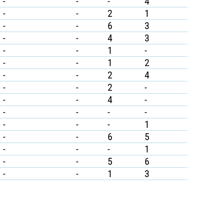
-
-
-
4
-
-
2
1
-
-
6
3
-
-
4
3
-
-
1
-
-
-
1
2
-
-
2
4
-
-
2
-
-
-
4
-
-
-
-
-
-
-
-
1
-
-
6
5
-
-
-
1
-
-
5
6
-
-
1
3