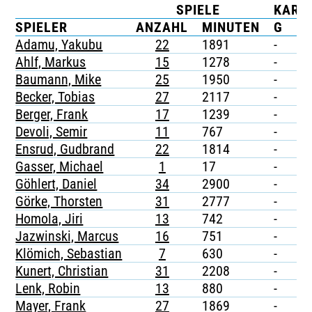
SPIELE
KART
TICKETING
SPIELER
ANZAHL
MINUTEN
G
G
Adamu, Yakubu
22
1891
-
1
Ahlf, Markus
15
1278
-
1
Baumann, Mike
25
1950
-
-
Becker, Tobias
27
2117
-
3
Berger, Frank
17
1239
-
-
Devoli, Semir
11
767
-
-
Ensrud, Gudbrand
22
1814
-
-
Gasser, Michael
1
17
-
-
Göhlert, Daniel
34
2900
-
-
Görke, Thorsten
31
2777
-
-
Homola, Jiri
13
742
-
-
Jazwinski, Marcus
16
751
-
-
Klömich, Sebastian
7
630
-
-
Kunert, Christian
31
2208
-
-
Lenk, Robin
13
880
-
-
Mayer, Frank
27
1869
-
-