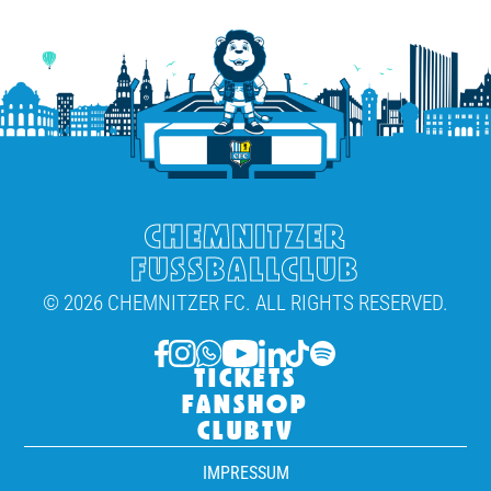
CHEMNITZER
FUSSBALLCLUB
© 2026 CHEMNITZER FC. ALL RIGHTS RESERVED.
TICKETS
FANSHOP
CLUBTV
IMPRESSUM