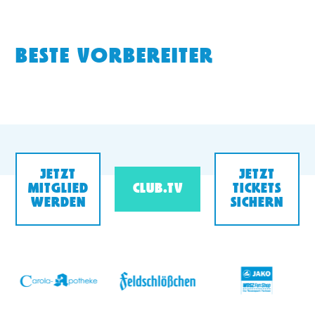
BESTE VORBEREITER
JETZT
JETZT
MITGLIED
CLUB.TV
TICKETS
WERDEN
SICHERN
v