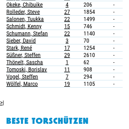
Okeke, Chibuike
4
206
-
-
Rolleder, Steve
27
1854
-
-
Salonen, Tuukka
22
1499
-
1
Schmidt, Kenny
15
746
-
-
Schumann, Stefan
22
1140
-
-
Sieber, David
3
70
-
-
Stark, René
17
1254
-
-
Süßner, Steffen
29
2610
-
-
Thönelt, Sascha
1
62
-
-
Tomoski, Borislav
11
908
-
-
Vogel, Steffen
7
294
-
-
Wölfel, Marco
19
1105
-
-
>|
BESTE TORSCHÜTZEN