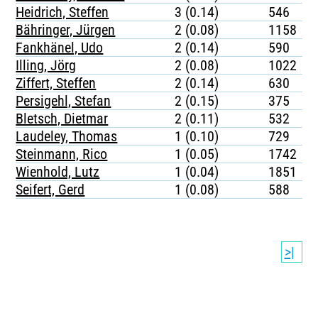
Heidrich, Steffen
3 (0.14)
546
Bähringer, Jürgen
2 (0.08)
1158
Fankhänel, Udo
2 (0.14)
590
Illing, Jörg
2 (0.08)
1022
Ziffert, Steffen
2 (0.14)
630
Persigehl, Stefan
2 (0.15)
375
Bletsch, Dietmar
2 (0.11)
532
Laudeley, Thomas
1 (0.10)
729
Steinmann, Rico
1 (0.05)
1742
Wienhold, Lutz
1 (0.04)
1851
Seifert, Gerd
1 (0.08)
588
>|