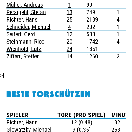
Müller, Andreas
1
90
-
-
Persigehl, Stefan
13
749
1
-
Richter, Hans
25
2189
4
-
Schneider, Michael
4
202
1
-
Seifert, Gerd
12
588
1
-
Steinmann, Rico
20
1742
4
-
Wienhold, Lutz
24
1851
-
-
Ziffert, Steffen
14
1260
2
-
>|
BESTE TORSCHÜTZEN
SPIELER
TORE (PRO SPIEL)
MINUTE
Richter, Hans
12 (0.48)
182
Glowatzky, Michael
9 (0.35)
253