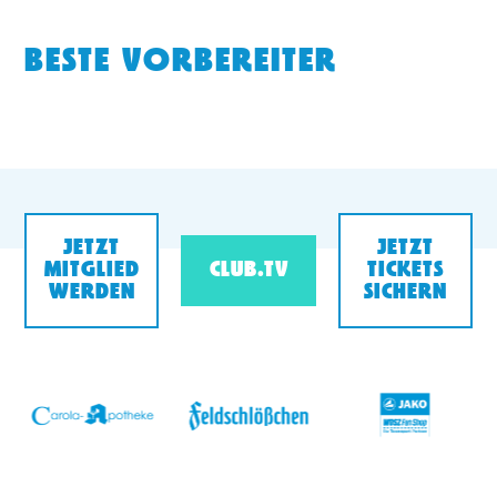
BESTE VORBEREITER
JETZT
JETZT
MITGLIED
CLUB.TV
TICKETS
WERDEN
SICHERN
v