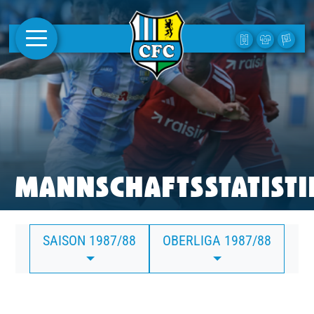
AKTUELLES
1. MANNSCHAFT
FRAUEN
CAMPUS
MANNSCHAFTSSTATISTI
CLUB
SAISON 1987/88
OBERLIGA 1987/88
CLUBMITGLIEDSCHAFT
BUSINESS
SÜDKURVE