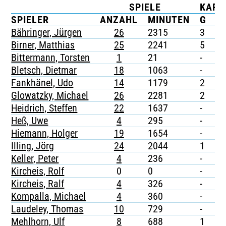
SPIELE
KART
TICKETING
SPIELER
ANZAHL
MINUTEN
G
G
Bähringer, Jürgen
26
2315
3
-
Birner, Matthias
25
2241
5
-
Bittermann, Torsten
1
21
-
-
Bletsch, Dietmar
18
1063
-
-
Fankhänel, Udo
14
1179
2
-
Glowatzky, Michael
26
2281
2
-
Heidrich, Steffen
22
1637
-
-
Heß, Uwe
4
295
-
-
Hiemann, Holger
19
1654
-
-
Illing, Jörg
24
2044
1
-
Keller, Peter
4
236
-
-
Kircheis, Rolf
0
0
-
-
Kircheis, Ralf
4
326
-
-
Kompalla, Michael
4
360
-
-
Laudeley, Thomas
10
729
-
-
Mehlhorn, Ulf
8
688
1
-