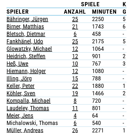
SPIELE
KA
TICKETING
SPIELER
ANZAHL
MINUTEN
G
Bähringer, Jürgen
25
2250
5
Birner, Matthias
21
1743
6
Bletsch, Dietmar
6
458
-
Fankhänel, Udo
25
2175
5
Glowatzky, Michael
12
1064
-
Heidrich, Steffen
12
901
2
Heß, Uwe
10
767
3
Hiemann, Holger
12
1080
-
Illing, Jörg
15
788
-
Keller, Peter
22
1880
1
Köhler, Sven
19
1466
2
Kompalla, Michael
8
720
-
Laudeley, Thomas
11
801
-
Meier, Jens
4
64
-
Michalowski, Thomas
6
540
-
Müller, Andreas
26
2271
1