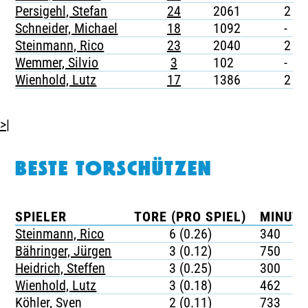
Persigehl, Stefan
24
2061
2
Schneider, Michael
18
1092
-
Steinmann, Rico
23
2040
2
Wemmer, Silvio
3
102
-
Wienhold, Lutz
17
1386
2
>|
BESTE TORSCHÜTZEN
SPIELER
TORE (PRO SPIEL)
MINUTE
Steinmann, Rico
6 (0.26)
340
Bähringer, Jürgen
3 (0.12)
750
Heidrich, Steffen
3 (0.25)
300
Wienhold, Lutz
3 (0.18)
462
Köhler, Sven
2 (0.11)
733