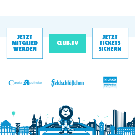
JETZT
JETZT
MITGLIED
CLUB.TV
TICKETS
WERDEN
SICHERN
v