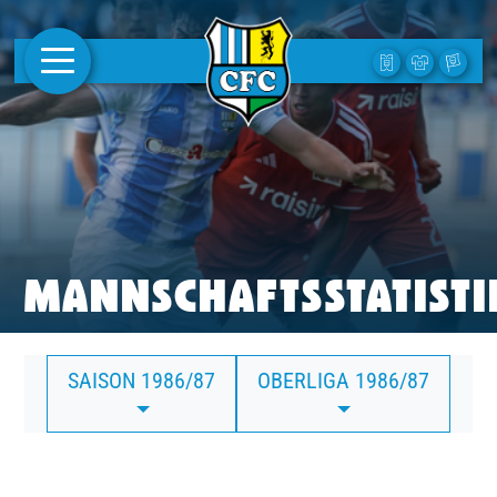
AKTUELLES
1. MANNSCHAFT
FRAUEN
CAMPUS
MANNSCHAFTSSTATISTI
CLUB
SAISON 1986/87
OBERLIGA 1986/87
CLUBMITGLIEDSCHAFT
BUSINESS
SÜDKURVE