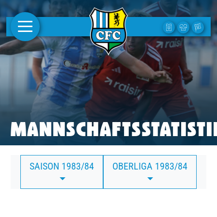
AKTUELLES
1. MANNSCHAFT
FRAUEN
CAMPUS
MANNSCHAFTSSTATISTI
CLUB
SAISON 1983/84
OBERLIGA 1983/84
CLUBMITGLIEDSCHAFT
BUSINESS
SÜDKURVE