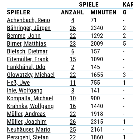
SPIELE
KART
TICKETING
SPIELER
ANZAHL
MINUTEN
G
G
Achenbach, Reno
4
71
-
-
Bähringer, Jürgen
26
2340
2
-
Bemme, John
22
1292
2
-
Birner, Matthias
23
2009
5
-
Bletsch, Dietmar
6
157
-
-
Eitemüller, Frank
15
1090
-
-
Fankhänel, Udo
2
145
-
-
Glowatzky, Michael
22
1655
3
-
Heß, Uwe
11
755
1
-
Ihle, Wolfgang
3
141
-
-
Kompalla, Michael
10
900
-
-
Krahnke, Wolfgang
16
1440
-
-
Müller, Andreas
22
1918
-
-
Müller, Joachim
26
2315
1
-
Neuhäuser, Mario
25
2161
-
-
Persigehl, Stefan
22
1860
1
-