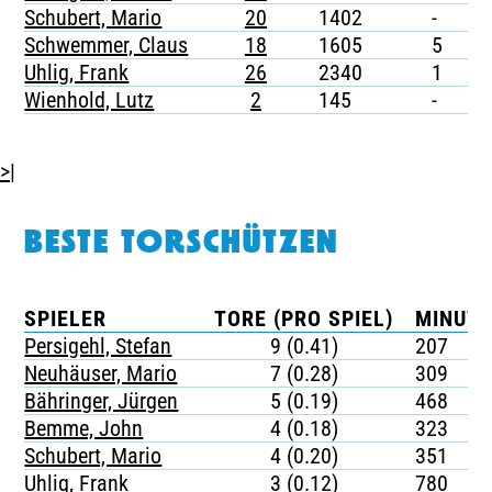
Schubert, Mario
20
1402
-
-
Schwemmer, Claus
18
1605
5
-
Uhlig, Frank
26
2340
1
-
Wienhold, Lutz
2
145
-
-
>|
BESTE TORSCHÜTZEN
SPIELER
TORE (PRO SPIEL)
MINUTE
Persigehl, Stefan
9 (0.41)
207
Neuhäuser, Mario
7 (0.28)
309
Bähringer, Jürgen
5 (0.19)
468
Bemme, John
4 (0.18)
323
Schubert, Mario
4 (0.20)
351
Uhlig, Frank
3 (0.12)
780