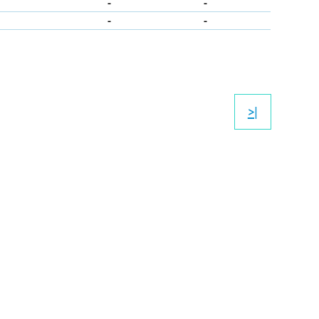
-
-
-
-
>|