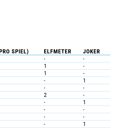
PRO SPIEL)
ELFMETER
JOKER
-
-
1
-
1
-
-
1
-
-
2
-
-
1
-
-
-
-
-
1