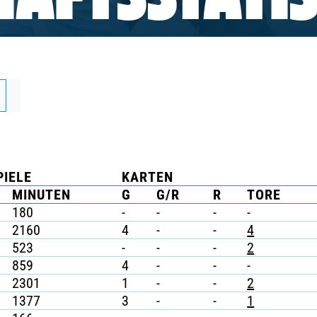
AFTSSTATIS
PIELE
KARTEN
MINUTEN
G
G/R
R
TORE
180
-
-
-
-
2160
4
-
-
4
523
-
-
-
2
859
4
-
-
-
2301
1
-
-
2
1377
3
-
-
1