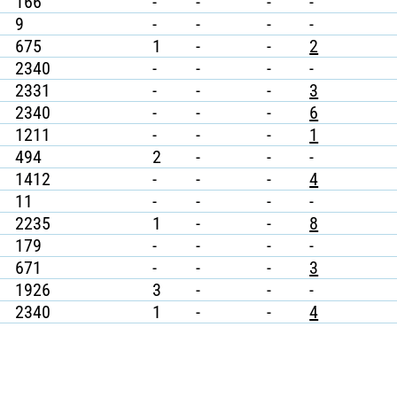
166
-
-
-
-
9
-
-
-
-
675
1
-
-
2
2340
-
-
-
-
2331
-
-
-
3
2340
-
-
-
6
1211
-
-
-
1
494
2
-
-
-
1412
-
-
-
4
11
-
-
-
-
2235
1
-
-
8
179
-
-
-
-
671
-
-
-
3
1926
3
-
-
-
2340
1
-
-
4