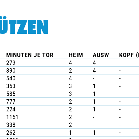
ÜTZEN
MINUTEN JE TOR
HEIM
AUSW
KOPF (
279
4
4
-
390
2
4
-
540
4
-
-
353
3
1
-
585
3
1
-
777
2
1
-
224
2
1
-
1151
2
-
-
338
2
-
-
262
1
1
-