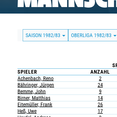
MANNSCH
BUSINESS
SÜDKURVE
SAISON 1982/83
OBERLIGA 1982/83
TICKETING
S
SPIELER
ANZAHL
Achenbach, Reno
2
Bähringer, Jürgen
24
Bemme, John
9
Birner, Matthias
14
Eitemüller, Frank
26
Heß, Uwe
17