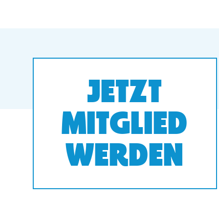
JETZT
MITGLIED
WERDEN