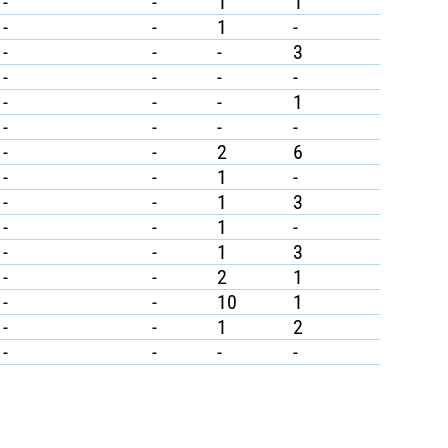
-
-
1
1
-
-
1
-
-
-
-
3
-
-
-
-
-
-
-
1
-
-
-
-
-
-
2
6
-
-
1
-
-
-
1
3
-
-
1
-
-
-
1
3
-
-
2
1
-
-
10
1
-
-
1
2
-
-
-
-