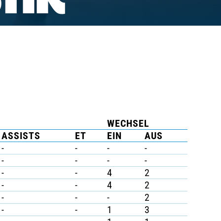
TIK
WECHSEL
ASSISTS
ET
EIN
AUS
-
-
-
-
-
-
-
-
-
-
4
2
-
-
4
2
-
-
-
2
-
-
1
3