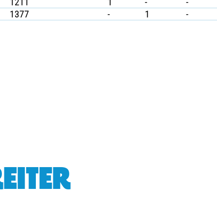
1211
1
-
-
1377
-
1
-
EITER