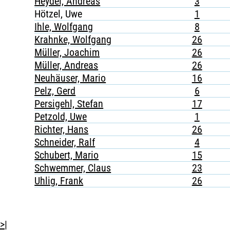
Heydel, Andreas
3
Hötzel, Uwe
1
Ihle, Wolfgang
8
Krahnke, Wolfgang
26
Müller, Joachim
26
Müller, Andreas
26
Neuhäuser, Mario
16
Pelz, Gerd
6
Persigehl, Stefan
17
Petzold, Uwe
1
Richter, Hans
26
Schneider, Ralf
4
Schubert, Mario
15
Schwemmer, Claus
23
Uhlig, Frank
26
>|