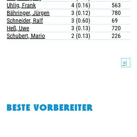
Uhlig, Frank
4 (0.16)
563
Bähringer, Jürgen
3 (0.12)
780
Schneider, Ralf
3 (0.60)
69
Heß, Uwe
3 (0.13)
720
Schubert, Mario
2 (0.13)
226
>|
BESTE VORBEREITER