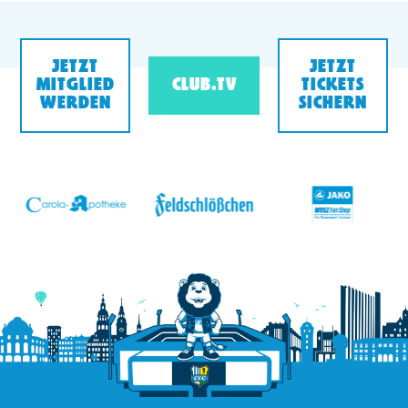
JETZT
JETZT
MITGLIED
CLUB.TV
TICKETS
WERDEN
SICHERN
v