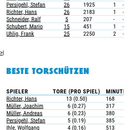
Persigehl, Stefan
26
1925
1
-
Richter, Hans
26
2183
1
-
Schneider, Ralf
5
207
-
-
Schubert, Mario
15
451
1
-
Uhlig, Frank
25
2250
2
-
>|
BESTE TORSCHÜTZEN
SPIELER
TORE (PRO SPIEL)
MINUTEN
Richter, Hans
13 (0.50)
168
Müller, Joachim
6 (0.27)
317
Müller, Andreas
6 (0.23)
380
Persigehl, Stefan
5 (0.19)
385
Ihle, Wolfgang
4 (0.16)
513