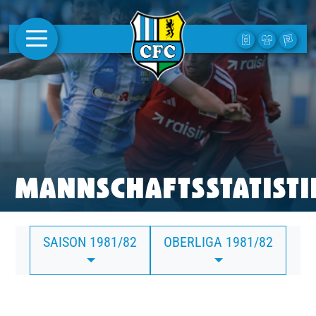
AKTUELLES
1. MANNSCHAFT
FRAUEN
CAMPUS
MANNSCHAFTSSTATISTI
CLUB
SAISON 1981/82
OBERLIGA 1981/82
CLUBMITGLIEDSCHAFT
BUSINESS
SÜDKURVE