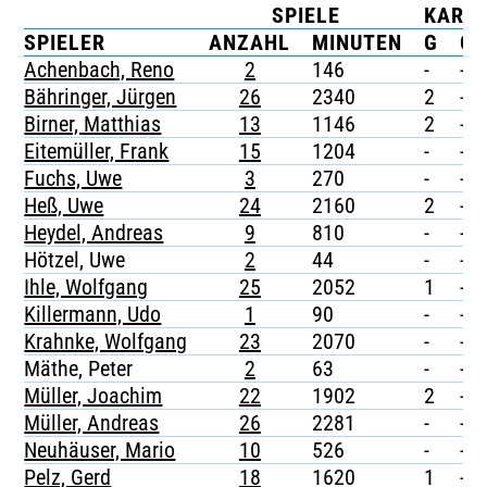
SPIELE
KART
TICKETING
SPIELER
ANZAHL
MINUTEN
G
G/
Achenbach, Reno
2
146
-
-
Bähringer, Jürgen
26
2340
2
-
Birner, Matthias
13
1146
2
-
Eitemüller, Frank
15
1204
-
-
Fuchs, Uwe
3
270
-
-
Heß, Uwe
24
2160
2
-
Heydel, Andreas
9
810
-
-
Hötzel, Uwe
2
44
-
-
Ihle, Wolfgang
25
2052
1
-
Killermann, Udo
1
90
-
-
Krahnke, Wolfgang
23
2070
-
-
Mäthe, Peter
2
63
-
-
Müller, Joachim
22
1902
2
-
Müller, Andreas
26
2281
-
-
Neuhäuser, Mario
10
526
-
-
Pelz, Gerd
18
1620
1
-