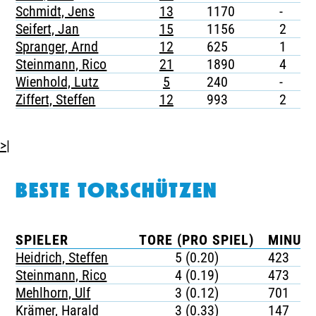
Schmidt, Jens
13
1170
-
-
Seifert, Jan
15
1156
2
-
Spranger, Arnd
12
625
1
-
Steinmann, Rico
21
1890
4
-
Wienhold, Lutz
5
240
-
-
Ziffert, Steffen
12
993
2
-
>|
BESTE TORSCHÜTZEN
SPIELER
TORE (PRO SPIEL)
MINUTE
Heidrich, Steffen
5 (0.20)
423
Steinmann, Rico
4 (0.19)
473
Mehlhorn, Ulf
3 (0.12)
701
Krämer, Harald
3 (0.33)
147