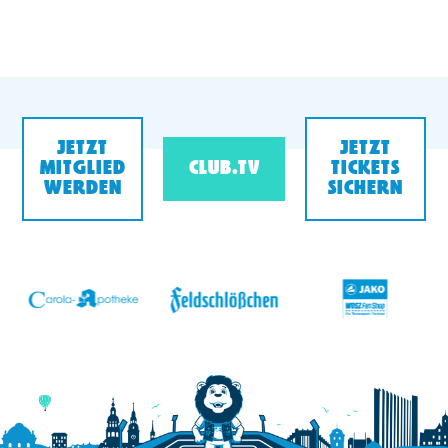
JETZT
JETZT
MITGLIED
CLUB.TV
TICKETS
WERDEN
SICHERN
v