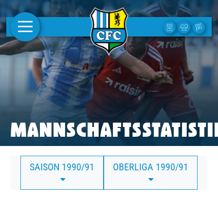
AKTUELLES
1. MANNSCHAFT
FRAUEN
CAMPUS
MANNSCHAFTSSTATISTI
CLUB
SAISON 1990/91
OBERLIGA 1990/91
CLUBMITGLIEDSCHAFT
BUSINESS
SÜDKURVE