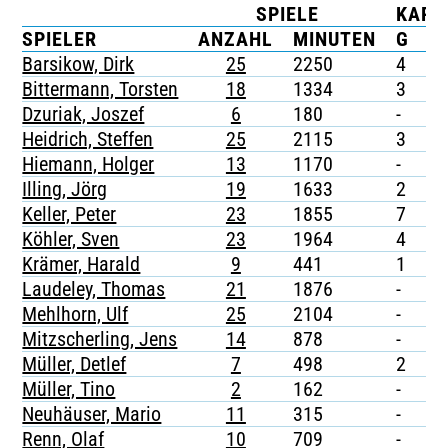
SPIELE
KART
TICKETING
SPIELER
ANZAHL
MINUTEN
G
G
Barsikow, Dirk
25
2250
4
-
Bittermann, Torsten
18
1334
3
-
Dzuriak, Joszef
6
180
-
-
Heidrich, Steffen
25
2115
3
-
Hiemann, Holger
13
1170
-
-
Illing, Jörg
19
1633
2
-
Keller, Peter
23
1855
7
-
Köhler, Sven
23
1964
4
-
Krämer, Harald
9
441
1
-
Laudeley, Thomas
21
1876
-
-
Mehlhorn, Ulf
25
2104
-
-
Mitzscherling, Jens
14
878
-
-
Müller, Detlef
7
498
2
-
Müller, Tino
2
162
-
-
Neuhäuser, Mario
11
315
-
-
Renn, Olaf
10
709
-
-