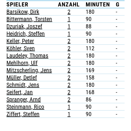
SPIELER
ANZAHL
MINUTEN
G
G
TICKETING
Barsikow, Dirk
2
180
-
-
Bittermann, Torsten
1
90
-
-
Dzuriak, Joszef
1
88
-
-
Heidrich, Steffen
1
90
-
-
Keller, Peter
2
180
-
-
Köhler, Sven
2
112
-
-
Laudeley, Thomas
2
180
-
-
Mehlhorn, Ulf
2
180
-
-
Mitzscherling, Jens
2
169
-
-
Müller, Detlef
2
158
-
-
Schmidt, Jens
2
180
-
-
Seifert, Jan
2
168
-
-
Spranger, Arnd
2
86
-
-
Steinmann, Rico
1
90
-
-
Ziffert, Steffen
1
90
-
-