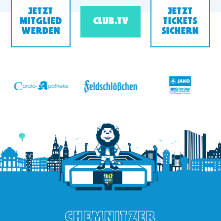
JETZT
JETZT
MITGLIED
CLUB.TV
TICKETS
WERDEN
SICHERN
v
CHEMNITZER