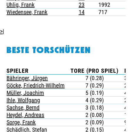
Uhlig, Frank
23
1992
2
Wiedensee, Frank
14
717
2
>|
BESTE TORSCHÜTZEN
SPIELER
TORE (PRO SPIEL)
MI
Bähringer, Jürgen
7 (0.28)
31
Göcke, Friedrich-Wilhelm
7 (0.29)
28
Müller, Joachim
5 (0.19)
46
Ihle, Wolfgang
4 (0.29)
26
Sachse, Bernd
3 (0.18)
48
Heydel, Andreas
2 (0.08)
11
Sorge, Frank
2 (0.09)
99
Schädlich, Stefan
2 (0.15)
47