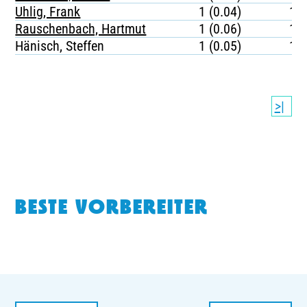
Uhlig, Frank
1 (0.04)
19
Rauschenbach, Hartmut
1 (0.06)
14
Hänisch, Steffen
1 (0.05)
11
>|
BESTE VORBEREITER