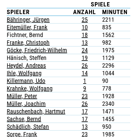
SPIELE
TICKETING
SPIELER
ANZAHL
MINUTEN
Bähringer, Jürgen
25
2211
5
Eitemüller, Frank
10
835
-
Fichtner, Bernd
18
1562
-
Franke, Christoph
13
982
2
Göcke, Friedrich-Wilhelm
24
1975
2
Hänisch, Steffen
19
1129
-
Heydel, Andreas
26
2296
2
Ihle, Wolfgang
14
1044
-
Killermann, Udo
1
90
-
Krahnke, Wolfgang
9
778
-
Müller, Peter
23
1928
-
Müller, Joachim
26
2340
1
Rauschenbach, Hartmut
17
1471
-
Sachse, Bernd
17
1455
2
Schädlich, Stefan
13
950
2
Sorge, Frank
23
1985
3