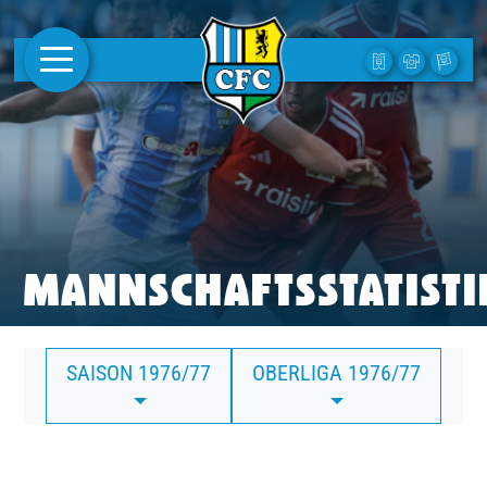
AKTUELLES
1. MANNSCHAFT
FRAUEN
CAMPUS
MANNSCHAFTSSTATISTI
CLUB
SAISON 1976/77
OBERLIGA 1976/77
CLUBMITGLIEDSCHAFT
BUSINESS
SÜDKURVE