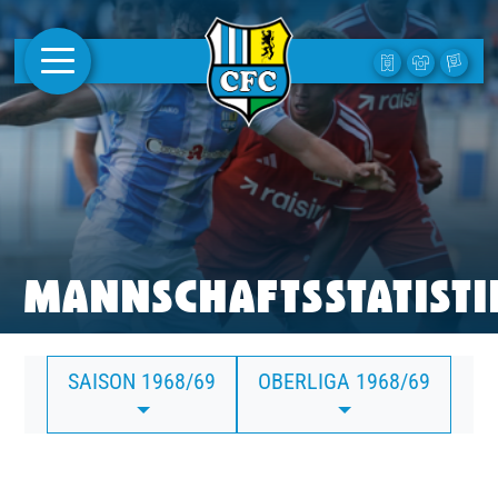
AKTUELLES
1. MANNSCHAFT
FRAUEN
CAMPUS
MANNSCHAFTSSTATISTI
CLUB
SAISON 1968/69
OBERLIGA 1968/69
CLUBMITGLIEDSCHAFT
BUSINESS
SÜDKURVE