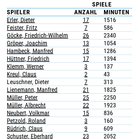
SPIELE
TICKETING
SPIELER
ANZAHL
MINUTEN
Erler, Dieter
17
1516
-
Feister, Fritz
7
586
-
Göcke, Friedrich-Wilhelm
26
2340
-
Gröper, Joachim
13
1054
-
Hambeck, Manfred
15
1286
-
Hüttner, Friedrich
17
1394
-
Klemm, Werner
3
137
-
Kreul, Claus
2
43
-
Leuschner, Dieter
7
313
-
Lienemann, Manfred
21
1825
-
Müller, Peter
25
2250
-
Müller, Albrecht
22
1923
-
Neubert, Volkmar
15
836
-
Petzold, Roland
3
160
-
Rüdrich, Claus
9
609
-
Schuster, Eberhard
23
2052
-