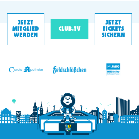
JETZT
JETZT
MITGLIED
CLUB.TV
TICKETS
WERDEN
SICHERN
v