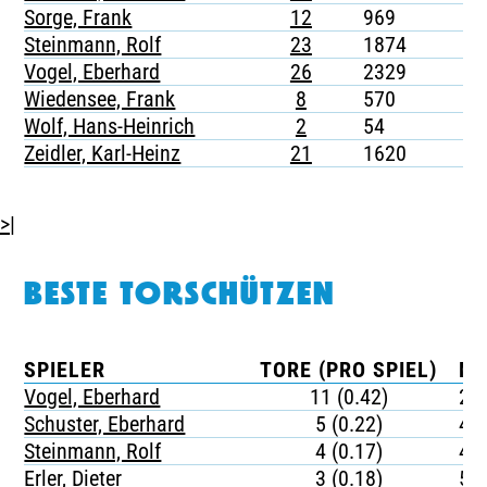
Sorge, Frank
12
969
-
Steinmann, Rolf
23
1874
-
Vogel, Eberhard
26
2329
-
Wiedensee, Frank
8
570
-
Wolf, Hans-Heinrich
2
54
-
Zeidler, Karl-Heinz
21
1620
-
>|
BESTE TORSCHÜTZEN
SPIELER
TORE (PRO SPIEL)
MI
Vogel, Eberhard
11 (0.42)
21
Schuster, Eberhard
5 (0.22)
41
Steinmann, Rolf
4 (0.17)
46
Erler, Dieter
3 (0.18)
50