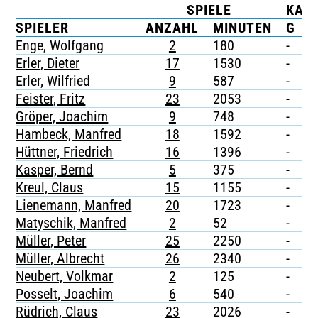
SPIELE
KAR
TICKETING
SPIELER
ANZAHL
MINUTEN
G
G
Enge, Wolfgang
2
180
-
-
Erler, Dieter
17
1530
-
-
Erler, Wilfried
9
587
-
-
Feister, Fritz
23
2053
-
-
Gröper, Joachim
9
748
-
-
Hambeck, Manfred
18
1592
-
-
Hüttner, Friedrich
16
1396
-
-
Kasper, Bernd
5
375
-
-
Kreul, Claus
15
1155
-
-
Lienemann, Manfred
20
1723
-
-
Matyschik, Manfred
2
52
-
-
Müller, Peter
25
2250
-
-
Müller, Albrecht
26
2340
-
-
Neubert, Volkmar
2
125
-
-
Posselt, Joachim
6
540
-
-
Rüdrich, Claus
23
2026
-
-