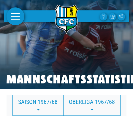
AKTUELLES
1. MANNSCHAFT
FRAUEN
CAMPUS
MANNSCHAFTSSTATISTI
CLUB
SAISON 1967/68
OBERLIGA 1967/68
CLUBMITGLIEDSCHAFT
BUSINESS
SÜDKURVE