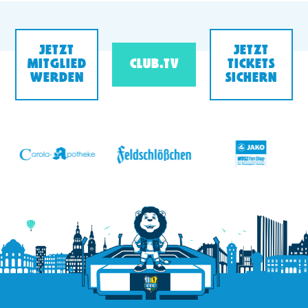
JETZT
JETZT
MITGLIED
CLUB.TV
TICKETS
WERDEN
SICHERN
v