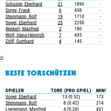
Schuster, Eberhard
21
1890
-
-
Sorge, Frank
6
458
-
-
Steinmann, Rolf
19
1710
-
-
Vogel, Eberhard
25
2250
-
-
Weikert, Manfred
2
180
-
-
Wolf, Hans-Heinrich
7
435
-
-
Zölfl, Gotthard
4
145
-
-
>|
BESTE TORSCHÜTZEN
SPIELER
TORE (PRO SPIEL)
MINUT
Vogel, Eberhard
13 (0.52)
173
Steinmann, Rolf
8 (0.42)
214
Lienemann, Manfred
4 (0.20)
431