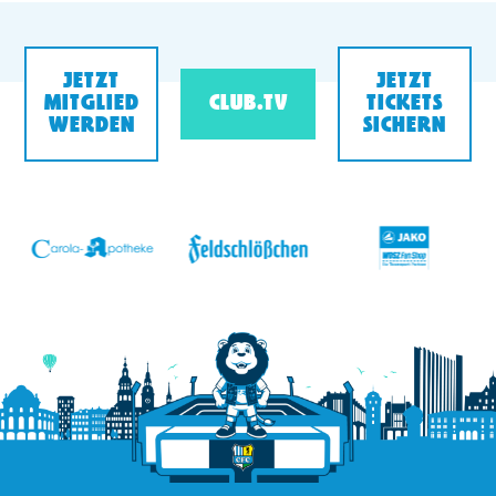
JETZT
JETZT
MITGLIED
CLUB.TV
TICKETS
WERDEN
SICHERN
v