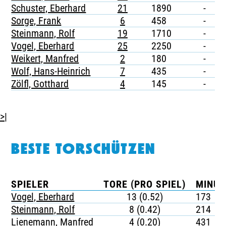
Schuster, Eberhard
21
1890
-
-
Sorge, Frank
6
458
-
-
Steinmann, Rolf
19
1710
-
-
Vogel, Eberhard
25
2250
-
-
Weikert, Manfred
2
180
-
-
Wolf, Hans-Heinrich
7
435
-
-
Zölfl, Gotthard
4
145
-
-
>|
BESTE TORSCHÜTZEN
SPIELER
TORE (PRO SPIEL)
MINUT
Vogel, Eberhard
13 (0.52)
173
Steinmann, Rolf
8 (0.42)
214
Lienemann, Manfred
4 (0.20)
431