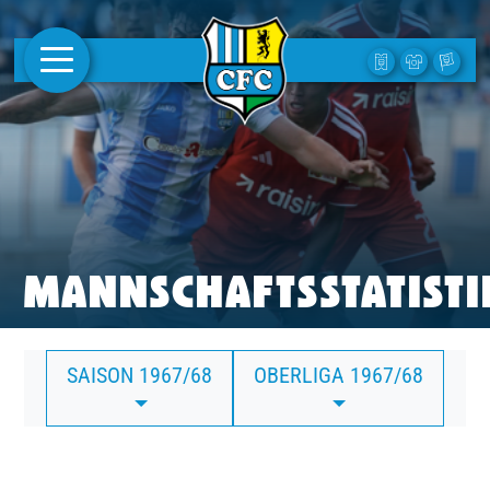
AKTUELLES
1. MANNSCHAFT
FRAUEN
CAMPUS
MANNSCHAFTSSTATISTI
CLUB
SAISON 1967/68
OBERLIGA 1967/68
CLUBMITGLIEDSCHAFT
BUSINESS
SÜDKURVE