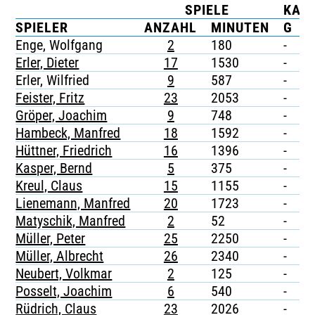
SPIELE
KAR
TICKETING
SPIELER
ANZAHL
MINUTEN
G
G
Enge, Wolfgang
2
180
-
-
Erler, Dieter
17
1530
-
-
Erler, Wilfried
9
587
-
-
Feister, Fritz
23
2053
-
-
Gröper, Joachim
9
748
-
-
Hambeck, Manfred
18
1592
-
-
Hüttner, Friedrich
16
1396
-
-
Kasper, Bernd
5
375
-
-
Kreul, Claus
15
1155
-
-
Lienemann, Manfred
20
1723
-
-
Matyschik, Manfred
2
52
-
-
Müller, Peter
25
2250
-
-
Müller, Albrecht
26
2340
-
-
Neubert, Volkmar
2
125
-
-
Posselt, Joachim
6
540
-
-
Rüdrich, Claus
23
2026
-
-